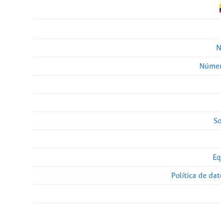
N
Númer
So
Eq
Política de da