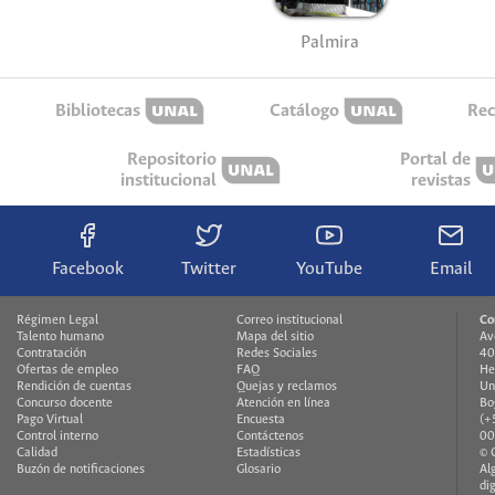
Palmira
Bibliotecas
Catálogo
Rec
Repositorio
Portal de
institucional
revistas
Facebook
Twitter
YouTube
Email
Régimen Legal
Correo institucional
Co
Talento humano
Mapa del sitio
Av
Contratación
Redes Sociales
40
Ofertas de empleo
FAQ
He
Rendición de cuentas
Quejas y reclamos
Un
Concurso docente
Atención en línea
Bo
Pago Virtual
Encuesta
(+
Control interno
Contáctenos
00
Calidad
Estadísticas
© 
Buzón de notificaciones
Glosario
Al
di