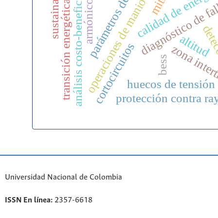
parámetros del rayo
sustainability
operaciones de maniobras
calidad de energía
análisis costo-beneficio
armónicos
diagnóstico de fa
transición energética
dete
altitud
cortocircuitos
zona inter
bess
huecos de tensión
protección contra ra
Universidad Nacional de Colombia
ISSN En línea:
2357-6618