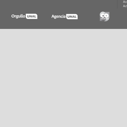
Ac
Ac