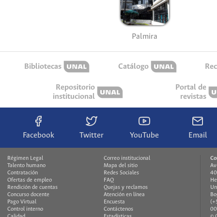
Palmira
Bibliotecas
Catálogo
Rec
Repositorio
Portal de
institucional
revistas
Facebook
Twitter
YouTube
Email
Régimen Legal
Correo institucional
Co
Talento humano
Mapa del sitio
Av
Contratación
Redes Sociales
40
Ofertas de empleo
FAQ
He
Rendición de cuentas
Quejas y reclamos
Un
Concurso docente
Atención en línea
Bo
Pago Virtual
Encuesta
(+
Control interno
Contáctenos
00
Calidad
Estadísticas
© 