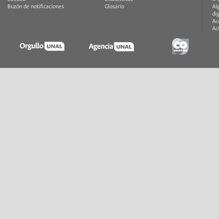
Buzón de notificaciones
Glosario
Al
di
Ac
Ac