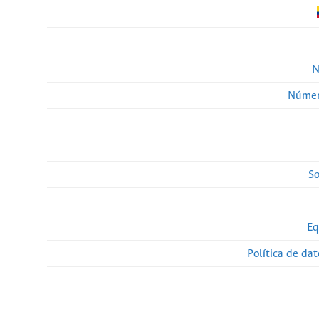
N
Númer
So
Eq
Política de da