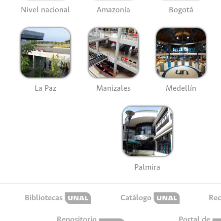
Nivel nacional
Amazonía
Bogotá
La Paz
Manizales
Medellín
Palmira
Bibliotecas
Catálogo
Rec
Repositorio
Portal de