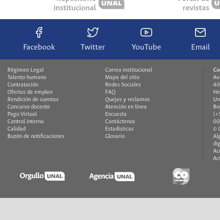
institucional
revistas
Facebook
Twitter
YouTube
Email
Régimen Legal
Correo institucional
Co
Talento humano
Mapa del sitio
Av
Contratación
Redes Sociales
40
Ofertas de empleo
FAQ
He
Rendición de cuentas
Quejas y reclamos
Un
Concurso docente
Atención en línea
Bo
Pago Virtual
Encuesta
(+
Control interno
Contáctenos
00
Calidad
Estadísticas
© 
Buzón de notificaciones
Glosario
Al
di
Ac
Ac