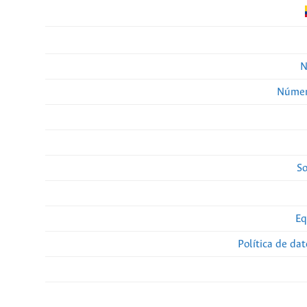
N
Númer
So
Eq
Política de da