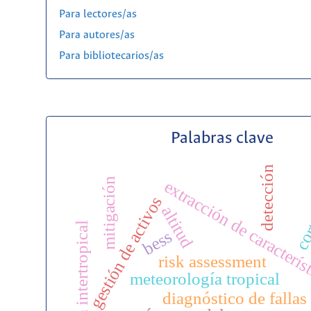
Para lectores/as
Para autores/as
Para bibliotecarios/as
Palabras clave
cort
detección
mitigación
extracción de caracterís
gestión de activos
altitud
zona intertropical
bess
risk assessment
meteorología tropical
diagnóstico de fallas