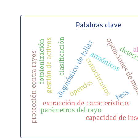
Palabras clave
operaciones de m
clasificación
gestión de activos
fotoionización
diagnóstico de fallas
detec
a
armónicos
protección contra rayos
cortocircuitos
opendss
bess
extracción de características
parámetros del rayo
capacidad de ins