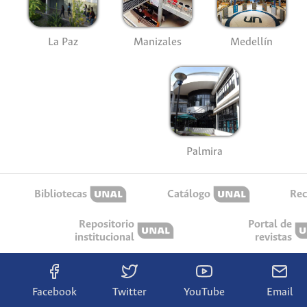
La Paz
Manizales
Medellín
Palmira
Bibliotecas
Catálogo
Rec
Repositorio
Portal de
institucional
revistas
Facebook
Twitter
YouTube
Email