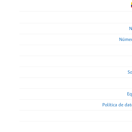
N
Númer
So
Eq
Política de da