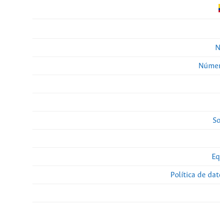
N
Númer
So
Eq
Política de da