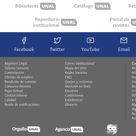
Bibliotecas
Catálogo
Rec
Repositorio
Portal de
institucional
revistas
Facebook
Twitter
YouTube
Email
Régimen Legal
Correo institucional
Co
Talento humano
Mapa del sitio
Av
Contratación
Redes Sociales
40
Ofertas de empleo
FAQ
He
Rendición de cuentas
Quejas y reclamos
Un
Concurso docente
Atención en línea
Bo
Pago Virtual
Encuesta
(+
Control interno
Contáctenos
00
Calidad
Estadísticas
© 
Buzón de notificaciones
Glosario
Al
di
Ac
Ac