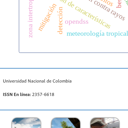
protección contra rayos
extracción de características
zona intertropical
cl
bess
mitigación
detección
opendss
meteorología tropica
Universidad Nacional de Colombia
ISSN En línea:
2357-6618