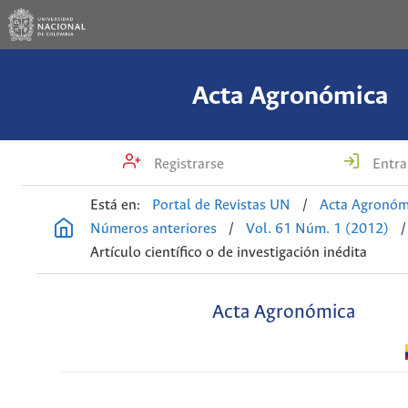
Acta Agronómica
Registrarse
Entra
Está en:
Portal de Revistas UN
/
Acta Agronóm
Números anteriores
/
Vol. 61 Núm. 1 (2012)
/
Artículo científico o de investigación inédita
Acta Agronómica