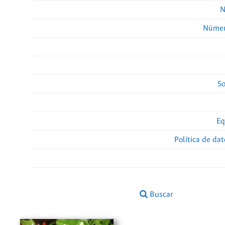
N
Númer
So
Eq
Política de da
Buscar