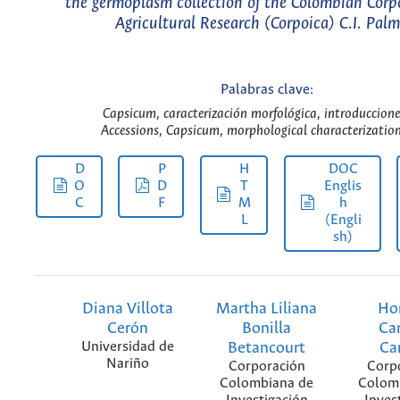
the germoplasm collection of the Colombian Corpo
Agricultural Research (Corpoica) C.I. Palm
Palabras clave:
Capsicum, caracterización morfológica, introduccione
Accessions, Capsicum, morphological characterization
D
P
H
DOC
O
D
T
Englis
C
F
M
h
L
(Engli
sh)
Diana Villota
Martha Liliana
Ho
Cerón
Bonilla
Ca
Universidad de
Betancourt
Car
Nariño
Corporación
Corp
Colombiana de
Colom