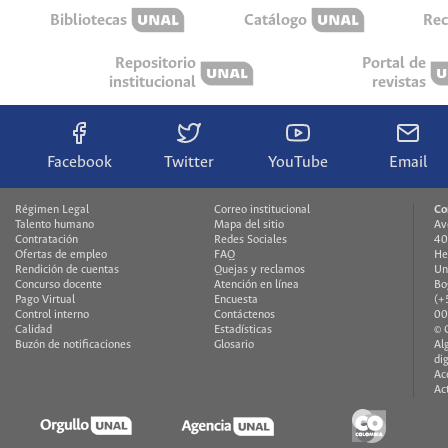
Bibliotecas
Catálogo
Rec
Repositorio
Portal de
institucional
revistas
Facebook
Twitter
YouTube
Email
Régimen Legal
Correo institucional
Co
Talento humano
Mapa del sitio
Av
Contratación
Redes Sociales
40
Ofertas de empleo
FAQ
He
Rendición de cuentas
Quejas y reclamos
Un
Concurso docente
Atención en línea
Bo
Pago Virtual
Encuesta
(+
Control interno
Contáctenos
00
Calidad
Estadísticas
© 
Buzón de notificaciones
Glosario
Al
di
Ac
Ac