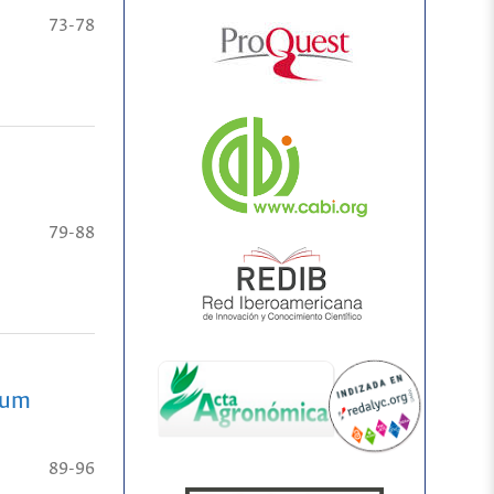
73-78
79-88
ehum
89-96