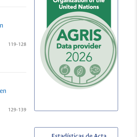
en
119-128
 en
129-139
Estadísticas de Acta