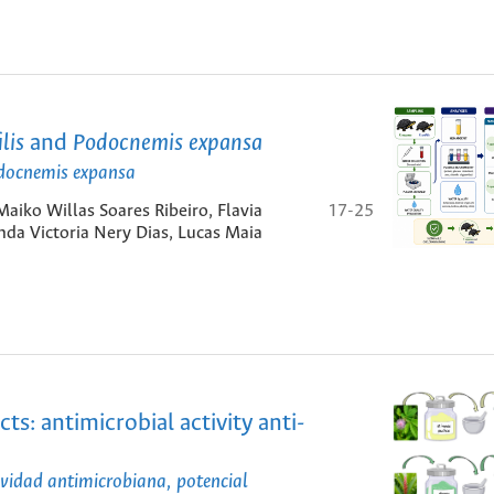
lis
and
Podocnemis expansa
docnemis expansa
Maiko Willas Soares Ribeiro, Flavia
17-25
nda Victoria Nery Dias, Lucas Maia
ts: antimicrobial activity anti-
ividad antimicrobiana, potencial