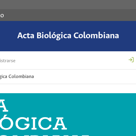
co
Acta Biológica Colombiana
strarse
ógica Colombiana