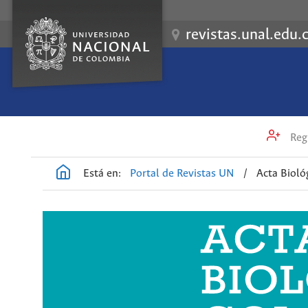
revistas.unal.edu.
Regi
Está en:
Portal de Revistas UN
/
Acta Biol