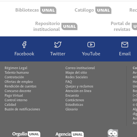
Bibliotecas
Catálogo
Rec
Repositorio
Portal de
institucional
revistas
Facebook
Twitter
YouTube
Email
Régimen Legal
Correo institucional
Co
Talento humano
Mapa del sitio
Av
Contratación
Redes Sociales
40
Ofertas de empleo
FAQ
He
Rendición de cuentas
Quejas y reclamos
Un
Concurso docente
Atención en línea
Bo
Pago Virtual
Encuesta
(+
Control interno
Contáctenos
00
Calidad
Estadísticas
© 
Buzón de notificaciones
Glosario
Al
di
Ac
Ac