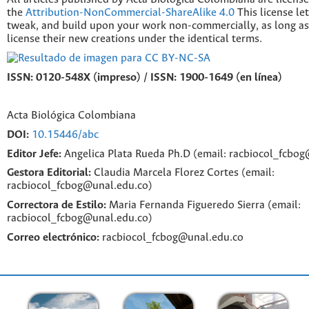
the
Attribution-NonCommercial-ShareAlike 4.0
This license le
tweak, and build upon your work non-commercially, as long as
license their new creations under the identical terms.
ISSN: 0120-548X (impreso) / ISSN: 1900-1649 (en línea)
Acta Biológica Colombiana
DOI:
10.15446/abc
Editor Jefe:
Angelica Plata Rueda Ph.D (email: racbiocol_fcbo
Gestora Editorial:
Claudia Marcela Florez Cortes (email:
racbiocol_fcbog@unal.edu.co)
Correctora de Estilo:
Maria Fernanda Figueredo Sierra (email:
racbiocol_fcbog@unal.edu.co)
Correo electrónico:
racbiocol_fcbog@unal.edu.co