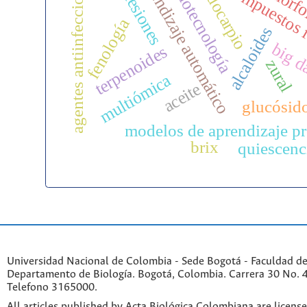
aprendizaje automático
geomorfo
agentes antiinfecciosos
accesiones
co
endocarpio
compuestos 
biotecnología
fenología
alcaloides
big d
terpenoides
zural
multiómica
aceite
glucósid
modelos de aprendizaje p
brix
quiescenc
Universidad Nacional de Colombia - Sede Bogotá - Faculdad de
Departamento de Biología. Bogotá, Colombia. Carrera 30 No. 45
Telefono 3165000.
All articles published by Acta Biológica Colombiana are licens