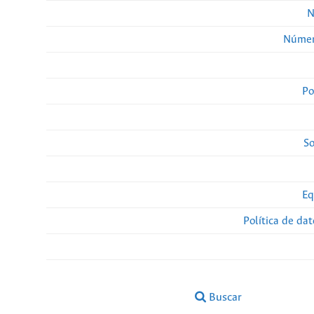
N
Númer
Po
So
Eq
Política de da
Buscar