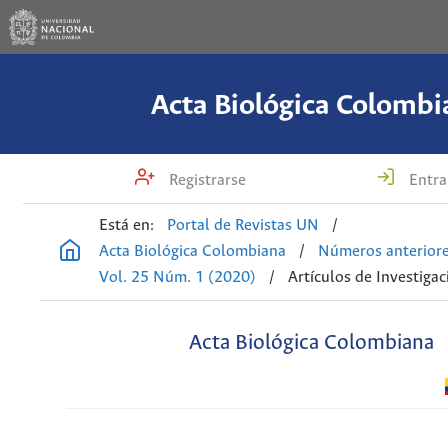
Acta Biológica Colombi
Registrarse
Entra
Está en:
Portal de Revistas UN
/
Acta Biológica Colombiana
/
Números anterior
Vol. 25 Núm. 1 (2020)
/
Artículos de Investigac
Acta Biológica Colombiana