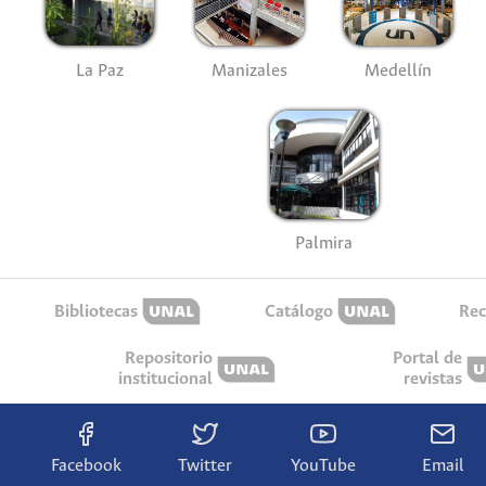
La Paz
Manizales
Medellín
Palmira
Bibliotecas
Catálogo
Rec
Repositorio
Portal de
institucional
revistas
Facebook
Twitter
YouTube
Email