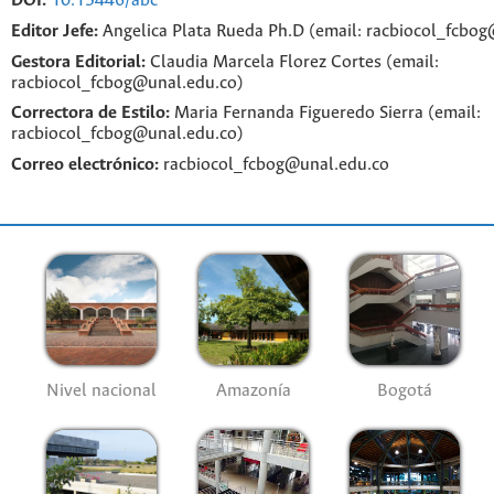
DOI:
10.15446/abc
Editor Jefe:
Angelica Plata Rueda Ph.D (email: racbiocol_fcbo
Gestora Editorial:
Claudia Marcela Florez Cortes (email:
racbiocol_fcbog@unal.edu.co)
Correctora de Estilo:
Maria Fernanda Figueredo Sierra (email:
racbiocol_fcbog@unal.edu.co)
Correo electrónico:
racbiocol_fcbog@unal.edu.co
Nivel nacional
Amazonía
Bogotá