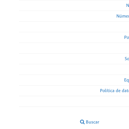
N
Númer
Po
So
Eq
Política de da
Buscar