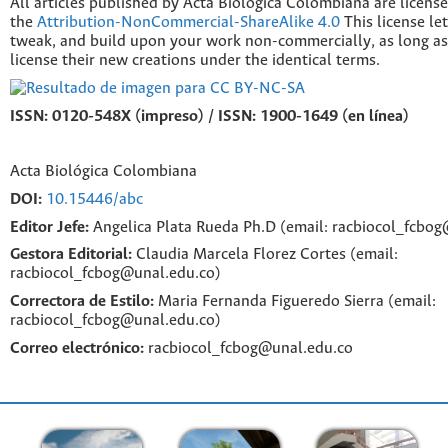
All articles published by Acta Biológica Colombiana are licens
the
Attribution-NonCommercial-ShareAlike 4.0
This license le
tweak, and build upon your work non-commercially, as long as
license their new creations under the identical terms.
ISSN: 0120-548X (impreso) / ISSN: 1900-1649 (en línea)
Acta Biológica Colombiana
DOI:
10.15446/abc
Editor Jefe:
Angelica Plata Rueda Ph.D (email: racbiocol_fcbo
Gestora Editorial:
Claudia Marcela Florez Cortes (email:
racbiocol_fcbog@unal.edu.co)
Correctora de Estilo:
Maria Fernanda Figueredo Sierra (email:
racbiocol_fcbog@unal.edu.co)
Correo electrónico:
racbiocol_fcbog@unal.edu.co