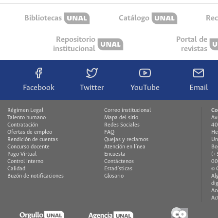
Bibliotecas
Catálogo
Rec
Repositorio
Portal de
institucional
revistas
Facebook
Twitter
YouTube
Email
Régimen Legal
Correo institucional
Co
Talento humano
Mapa del sitio
Av
Contratación
Redes Sociales
40
Ofertas de empleo
FAQ
He
Rendición de cuentas
Quejas y reclamos
Un
Concurso docente
Atención en línea
Bo
Pago Virtual
Encuesta
(+
Control interno
Contáctenos
00
Calidad
Estadísticas
© 
Buzón de notificaciones
Glosario
Al
di
Ac
Ac