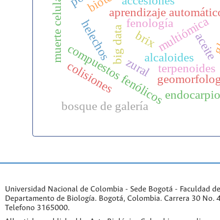
muerte celular
accesiones
gl
aprendizaje automátic
multiómica
fenología
helechos
big data
brix
aceite
compuestos fenólicos
alcaloides
zural
colisiones
terpenoides
geomorfolog
endocarpi
bosque de galería
Universidad Nacional de Colombia - Sede Bogotá - Faculdad de
Departamento de Biología. Bogotá, Colombia. Carrera 30 No. 45
Telefono 3165000.