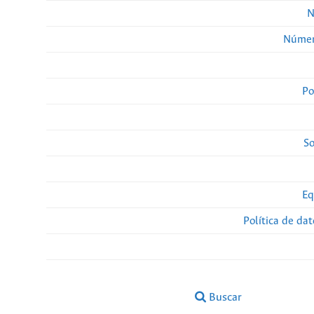
N
Númer
Po
So
Eq
Política de da
Buscar