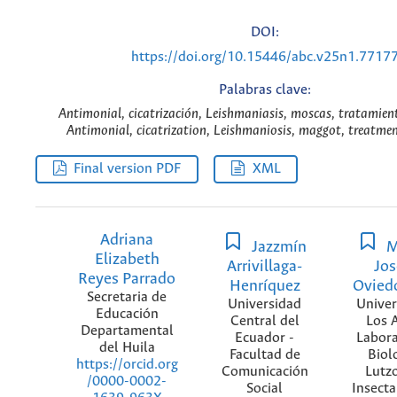
DOI:
https://doi.org/10.15446/abc.v25n1.7717
Palabras clave:
Antimonial, cicatrización, Leishmaniasis, moscas, tratamient
Antimonial, cicatrization, Leishmaniosis, maggot, treatment
Final version PDF
XML
Adriana
Jazzmín
M
Elizabeth
Arrivillaga-
Jos
Reyes Parrado
Henríquez
Ovied
Secretaria de
Universidad
Univer
Educación
Central del
Los 
Departamental
Ecuador -
Labora
del Huila
Facultad de
Biol
https://orcid.org
Comunicación
Lutz
/0000-0002-
Social
Insecta