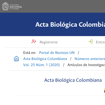
Acta Biológica Colombi
Registrarse
Entra
Está en:
Portal de Revistas UN
/
Acta Biológica Colombiana
/
Números anterior
Vol. 25 Núm. 1 (2020)
/
Artículos de Investigac
Acta Biológica Colombiana