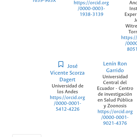
1639-963X
And
https://orcid.org
Ins
/0000-0003-
Exper
1938-3139
J
Witr
Tor
https:/
/000
805
Lenín Ron
José
Garrido
Vicente Scorza
Universidad
Dagert
Central del
Universidad de
Ecuador - Centro
los Andes
de investigación
https://orcid.org
en Salud Pública
/0000-0001-
y Zoonosis
5412-4226
https://orcid.org
/0000-0001-
9021-4376