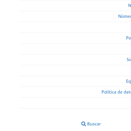
N
Númer
Po
So
Eq
Política de da
Buscar