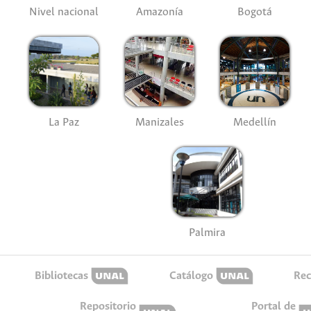
Nivel nacional
Amazonía
Bogotá
La Paz
Manizales
Medellín
Palmira
Bibliotecas
Catálogo
Rec
Repositorio
Portal de