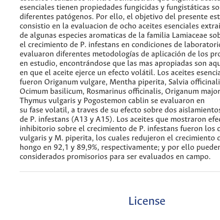
esenciales tienen propiedades fungicidas y fungistáticas s
diferentes patógenos. Por ello, el objetivo del presente es
consistio en la evaluacion de ocho aceites esenciales extra
de algunas especies aromaticas de la familia Lamiaceae so
el crecimiento de P. infestans en condiciones de laboratori
evaluaron diferentes metodologías de aplicación de los p
en estudio, encontrándose que las mas apropiadas son aqu
en que el aceite ejerce un efecto volátil. Los aceites esenci
fueron Origanum vulgare, Mentha piperita, Salvia officinali
Ocimum basilicum, Rosmarinus officinalis, Origanum majo
Thymus vulgaris y Pogostemon cablin se evaluaron en
su fase volatil, a traves de su efecto sobre dos aislamiento
de P. infestans (A13 y A15). Los aceites que mostraron efe
inhibitorio sobre el crecimiento de P. infestans fueron los 
vulgaris y M. piperita, los cuales redujeron el crecimiento 
hongo en 92,1 y 89,9%, respectivamente; y por ello puede
considerados promisorios para ser evaluados en campo.
License