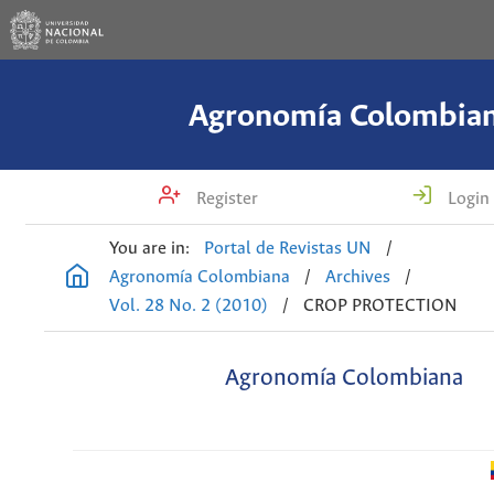
Agronomía Colombia
Register
Login
You are in:
Portal de Revistas UN
/
Agronomía Colombiana
/
Archives
/
Vol. 28 No. 2 (2010)
/
CROP PROTECTION
Agronomía Colombiana