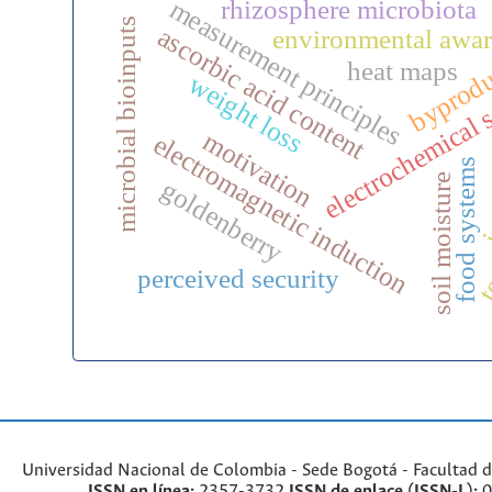
measurement principles
rhizosphere microbiota
microbial bioinputs
ascorbic acid content
environmental awar
byprodu
heat maps
electrochemical 
weight loss
motivation
electromagnetic induction
i
food systems
soil moisture
goldenberry
te
perceived security
Universidad Nacional de Colombia - Sede Bogotá - Facultad d
ISSN en línea:
2357-3732
ISSN de enlace (ISSN-L):
0