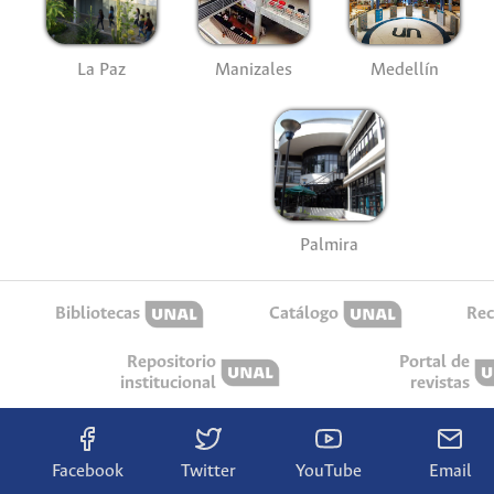
La Paz
Manizales
Medellín
Palmira
Bibliotecas
Catálogo
Rec
Repositorio
Portal de
institucional
revistas
Facebook
Twitter
YouTube
Email