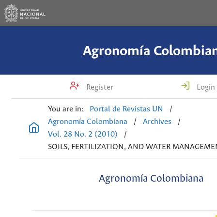
Agronomía Colombia
Register
Login
You are in:
Portal de Revistas UN
/
Agronomía Colombiana
/
Archives
/
Vol. 28 No. 2 (2010)
/
SOILS, FERTILIZATION, AND WATER MANAGEME
Agronomía Colombiana