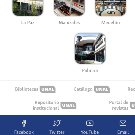
La Paz
Manizales
Medellín
Palmira
Bibliotecas
Catálogo
Rec
Repositorio
Portal de
institucional
revistas
Facebook
Twitter
YouTube
Email