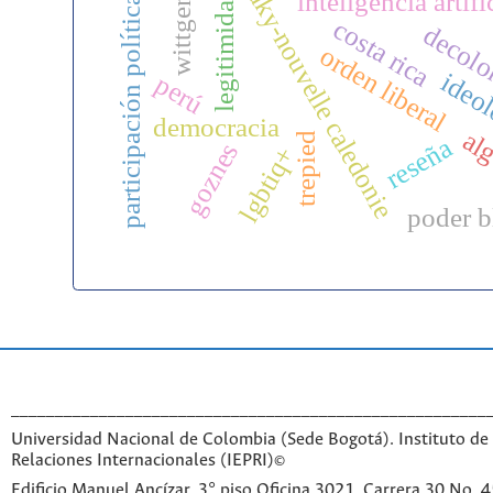
wittgenstein
kanaky-nouvelle caledonie
legitimidad
inteligencia artifi
participación política
costa rica
decolo
orden liberal
ideo
perú
democracia
alg
trepied
reseña
goznes
lgbtiq+
poder b
______________________________________________________
Universidad Nacional de Colombia (Sede Bogotá). Instituto de 
Relaciones Internacionales (IEPRI)©
Edificio Manuel Ancízar, 3° piso Oficina 3021, Carrera 30 No. 