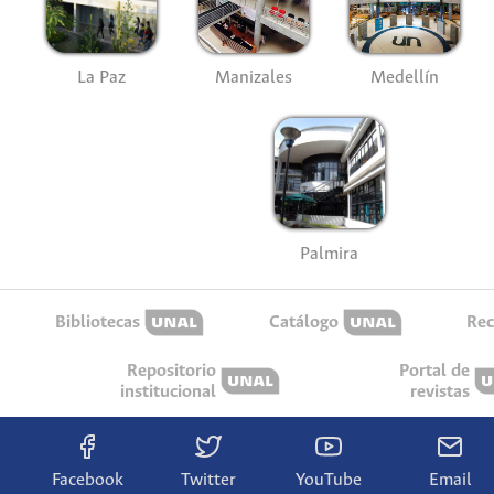
La Paz
Manizales
Medellín
Palmira
Bibliotecas
Catálogo
Rec
Repositorio
Portal de
institucional
revistas
Facebook
Twitter
YouTube
Email