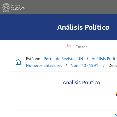
Análisis Político
Entrar
Está en:
Portal de Revistas UN
/
Análisis Polít
Números anteriores
/
Núm. 13 (1991)
/
Deba
Análisis Político
N