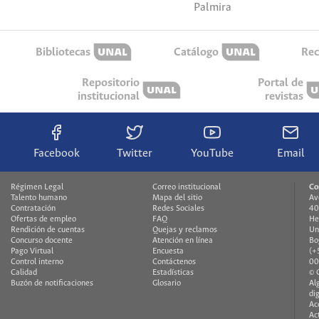
Palmira
Bibliotecas
Catálogo
Rec
Repositorio
Portal de
institucional
revistas
Facebook
Twitter
YouTube
Email
Régimen Legal
Correo institucional
Co
Talento humano
Mapa del sitio
Av
Contratación
Redes Sociales
40
Ofertas de empleo
FAQ
He
Rendición de cuentas
Quejas y reclamos
Un
Concurso docente
Atención en línea
Bo
Pago Virtual
Encuesta
(+
Control interno
Contáctenos
00
Calidad
Estadísticas
© 
Buzón de notificaciones
Glosario
Al
di
Ac
Ac