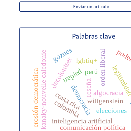
Enviar un artículo
Palabras clave
goznes
pode
orden liberal
kanaky-nouvelle caledonie
decoloniser
lgbtiq+
legitimid
trepied
perú
erosión democrática
reseña
democracia
algocracia
costa rica
wittgenstein
colombia
elecciones
inteligencia artificial
comunicación política