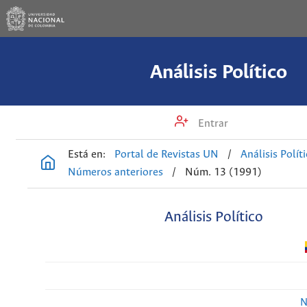
Análisis Político
Entrar
Está en:
Portal de Revistas UN
/
Análisis Polít
Números anteriores
/
Núm. 13 (1991)
Análisis Político
N