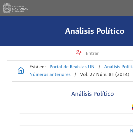
Análisis Político
Entrar
Está en:
Portal de Revistas UN
/
Análisis Polít
Números anteriores
/
Vol. 27 Núm. 81 (2014)
Análisis Político
N