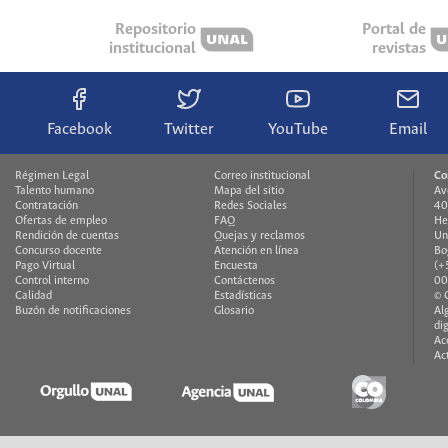
Repositorio
Portal de
institucional
revistas
Facebook
Twitter
YouTube
Email
Régimen Legal
Correo institucional
Co
Talento humano
Mapa del sitio
Av
Contratación
Redes Sociales
40
Ofertas de empleo
FAQ
He
Rendición de cuentas
Quejas y reclamos
Un
Concurso docente
Atención en línea
Bo
Pago Virtual
Encuesta
(+
Control interno
Contáctenos
00
Calidad
Estadísticas
© 
Buzón de notificaciones
Glosario
Al
di
Ac
Ac