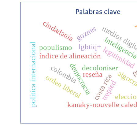
Palabras clave
ciudadanía
p
goznes
medios digit
inteligencia 
política internacional
lgbtiq+
populismo
legitimidad
índice de alineación
democracia
colombia
p
decoloniser
algocr
reseña
costa rica
orden liberal
trepied
elecci
kanaky-nouvelle cale