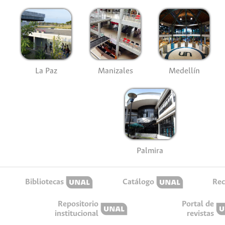
La Paz
Manizales
Medellín
Palmira
Bibliotecas
Catálogo
Rec
Repositorio
Portal de
institucional
revistas