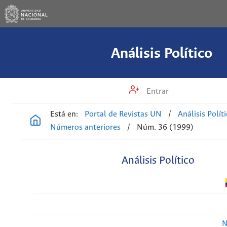
Análisis Político
Entrar
Está en:
Portal de Revistas UN
/
Análisis Polít
Números anteriores
/
Núm. 36 (1999)
Análisis Político
N