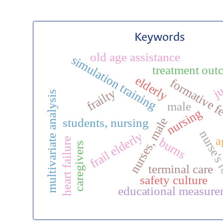
Keywords
old age assistance
simulation training
treatment ou
ju
elderly
formative 
frailty
multivariate analysis
male
nursing
nurses, male
students, nursing
nurse's
frail elderly
a
burns
heart failure
caregivers
terminal care
safety culture
educational measure