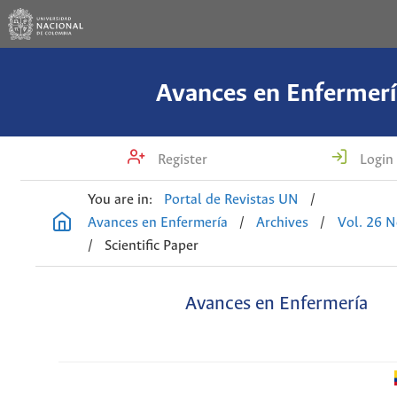
Avances en Enfermerí
Register
Login
You are in:
Portal de Revistas UN
/
Avances en Enfermería
/
Archives
/
Vol. 26 N
/
Scientific Paper
Avances en Enfermería