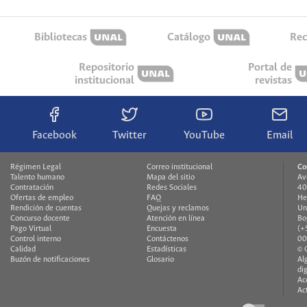
Bibliotecas
Catálogo
Rec
Repositorio
Portal de
institucional
revistas
Facebook
Twitter
YouTube
Email
Régimen Legal
Correo institucional
Co
Talento humano
Mapa del sitio
Av
Contratación
Redes Sociales
40
Ofertas de empleo
FAQ
He
Rendición de cuentas
Quejas y reclamos
Un
Concurso docente
Atención en línea
Bo
Pago Virtual
Encuesta
(+
Control interno
Contáctenos
00
Calidad
Estadísticas
© 
Buzón de notificaciones
Glosario
Al
di
Ac
Ac