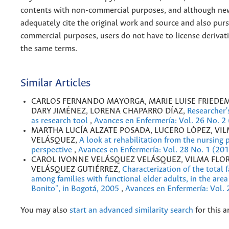
contents with non-commercial purposes, and although n
adequately cite the original work and source and also pur
commercial purposes, users do not have to license derivat
the same terms.
Similar Articles
CARLOS FERNANDO MAYORGA, MARIE LUISE FRIEDEM
DARY JIMÉNEZ, LORENA CHAPARRO DÍAZ,
Researcher'
as research tool
,
Avances en Enfermería: Vol. 26 No. 2
MARTHA LUCÍA ALZATE POSADA, LUCERO LÓPEZ, VI
VELÁSQUEZ,
A look at rehabilitation from the nursing 
perspective
,
Avances en Enfermería: Vol. 28 No. 1 (20
CAROL IVONNE VELÁSQUEZ VELÁSQUEZ, VILMA FLOR
VELÁSQUEZ GUTIÉRREZ,
Characterization of the total f
among families with functional elder adults, in the area
Bonito", in Bogotá, 2005
,
Avances en Enfermería: Vol. 
You may also
start an advanced similarity search
for this ar