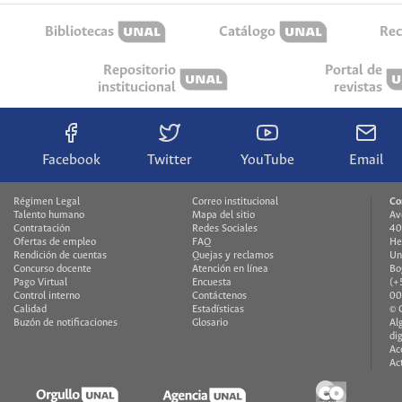
Bibliotecas
Catálogo
Rec
Repositorio
Portal de
institucional
revistas
Facebook
Twitter
YouTube
Email
Régimen Legal
Correo institucional
Co
Talento humano
Mapa del sitio
Av
Contratación
Redes Sociales
40
Ofertas de empleo
FAQ
He
Rendición de cuentas
Quejas y reclamos
Un
Concurso docente
Atención en línea
Bo
Pago Virtual
Encuesta
(+
Control interno
Contáctenos
00
Calidad
Estadísticas
© 
Buzón de notificaciones
Glosario
Al
di
Ac
Ac