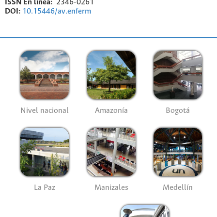
ISSN En línea:
2346-0261
DOI:
10.15446/av.enferm
Nivel nacional
Amazonía
Bogotá
La Paz
Manizales
Medellín