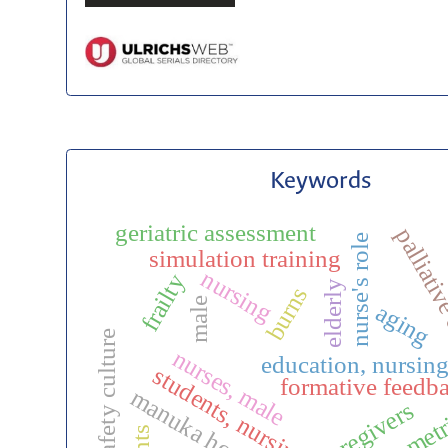
Keywords
geriatric assessment
palliativ
nurse's role
simulation training
nursing
frailty
elderly
burns
male
aging
safety culture
nurses, male
education, nursin
students, nursing
formative feedb
manuka honey
caregivers