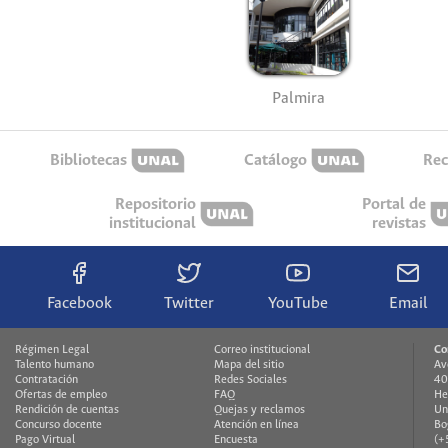
Palmira
Bibliotecas
Catálogo
Rec
Repositorio
Portal de
institucional
revistas
Facebook
Twitter
YouTube
Email
Régimen Legal
Correo institucional
Co
Talento humano
Mapa del sitio
Av
Contratación
Redes Sociales
40
Ofertas de empleo
FAQ
He
Rendición de cuentas
Quejas y reclamos
Un
Concurso docente
Atención en línea
Bo
Pago Virtual
Encuesta
(+