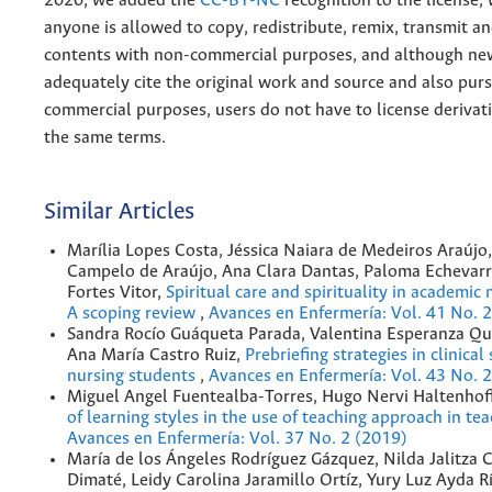
2020, we added the
CC-BY-NC
recognition to the license
anyone is allowed to copy, redistribute, remix, transmit a
contents with non-commercial purposes, and although n
adequately cite the original work and source and also pur
commercial purposes, users do not have to license derivat
the same terms.
Similar Articles
Marília Lopes Costa, Jéssica Naiara de Medeiros Araújo,
Campelo de Araújo, Ana Clara Dantas, Paloma Echevarrí
Fortes Vitor,
Spiritual care and spirituality in academic 
A scoping review
,
Avances en Enfermería: Vol. 41 No. 
Sandra Rocío Guáqueta Parada, Valentina Esperanza Qu
Ana María Castro Ruiz,
Prebriefing strategies in clinical
nursing students
,
Avances en Enfermería: Vol. 43 No. 
Miguel Angel Fuentealba-Torres, Hugo Nervi Haltenhof
of learning styles in the use of teaching approach in te
Avances en Enfermería: Vol. 37 No. 2 (2019)
María de los Ángeles Rodríguez Gázquez, Nilda Jalitza
Dimaté, Leidy Carolina Jaramillo Ortíz, Yury Luz Ayda R