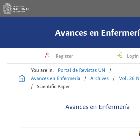
Avances en Enfermerí
Register
Login
You are in:
Portal de Revistas UN
/
Avances en Enfermería
/
Archives
/
Vol. 26 N
/
Scientific Paper
Avances en Enfermería