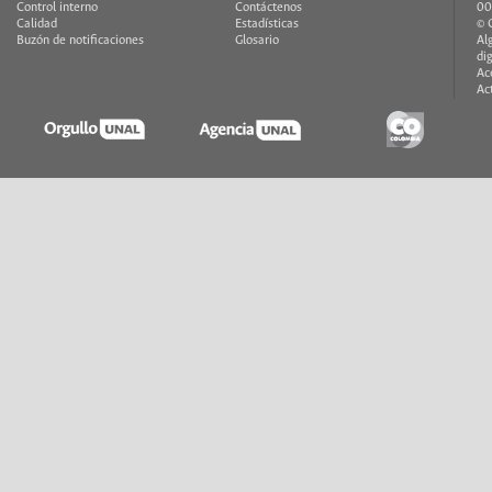
Control interno
Contáctenos
00
Calidad
Estadísticas
© 
Buzón de notificaciones
Glosario
Al
di
Ac
Ac