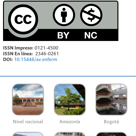
ISSN Impreso:
0121-4500
ISSN En línea:
2346-0261
DOI:
10.15446/av.enferm
Nivel nacional
Amazonía
Bogotá