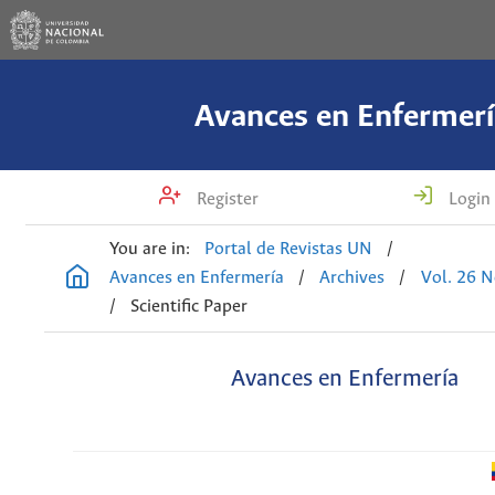
Avances en Enfermerí
Register
Login
You are in:
Portal de Revistas UN
/
Avances en Enfermería
/
Archives
/
Vol. 26 N
/
Scientific Paper
Avances en Enfermería