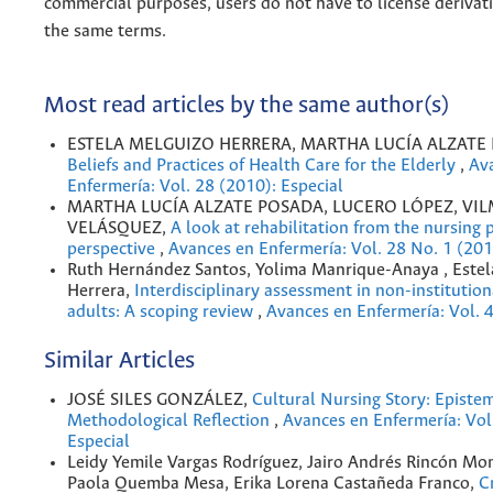
commercial purposes, users do not have to license derivat
the same terms.
Most read articles by the same author(s)
ESTELA MELGUIZO HERRERA, MARTHA LUCÍA ALZATE
Beliefs and Practices of Health Care for the Elderly
,
Av
Enfermería: Vol. 28 (2010): Especial
MARTHA LUCÍA ALZATE POSADA, LUCERO LÓPEZ, VI
VELÁSQUEZ,
A look at rehabilitation from the nursing 
perspective
,
Avances en Enfermería: Vol. 28 No. 1 (20
Ruth Hernández Santos, Yolima Manrique-Anaya , Estel
Herrera,
Interdisciplinary assessment in non-institution
adults: A scoping review
,
Avances en Enfermería: Vol. 
Similar Articles
JOSÉ SILES GONZÁLEZ,
Cultural Nursing Story: Episte
Methodological Reflection
,
Avances en Enfermería: Vol
Especial
Leidy Yemile Vargas Rodríguez, Jairo Andrés Rincón Mo
Paola Quemba Mesa, Erika Lorena Castañeda Franco,
C