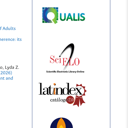
of Adults
erence: its
o, Lyda Z.
(2026)
ent and