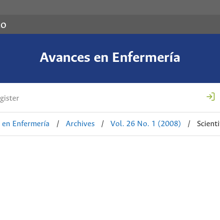
co
Avances en Enfermería
gister
 en Enfermería
/
Archives
/
Vol. 26 No. 1 (2008)
/
Scienti