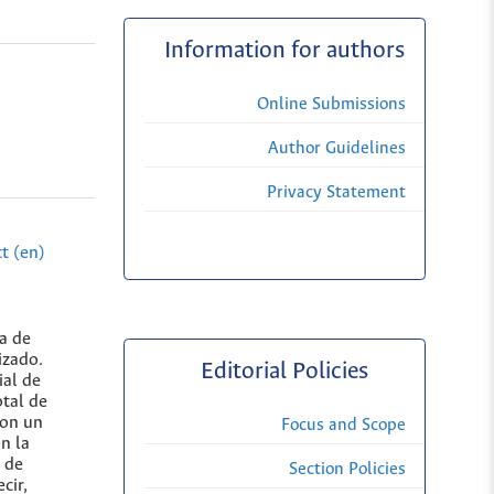
Information for authors
Online Submissions
Author Guidelines
Privacy Statement
t (en)
a de
izado.
Editorial Policies
ial de
otal de
con un
Focus and Scope
n la
a de
Section Policies
cir,