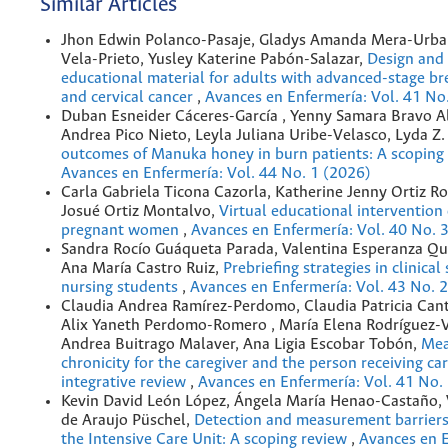
Similar Articles
Jhon Edwin Polanco-Pasaje, Gladys Amanda Mera-Urban
Vela-Prieto, Yusley Katerine Pabón-Salazar,
Design and 
educational material for adults with advanced-stage bre
and cervical cancer
,
Avances en Enfermería: Vol. 41 No
Duban Esneider Cáceres-García , Yenny Samara Bravo 
Andrea Pico Nieto, Leyla Juliana Uribe-Velasco, Lyda Z.
outcomes of Manuka honey in burn patients: A scoping
Avances en Enfermería: Vol. 44 No. 1 (2026)
Carla Gabriela Ticona Cazorla, Katherine Jenny Ortiz 
Josué Ortiz Montalvo,
Virtual educational intervention
pregnant women
,
Avances en Enfermería: Vol. 40 No. 
Sandra Rocío Guáqueta Parada, Valentina Esperanza Qu
Ana María Castro Ruiz,
Prebriefing strategies in clinical
nursing students
,
Avances en Enfermería: Vol. 43 No. 
Claudia Andrea Ramírez-Perdomo, Claudia Patricia Cant
Alix Yaneth Perdomo-Romero , María Elena Rodríguez-Vé
Andrea Buitrago Malaver, Ana Ligia Escobar Tobón,
Mea
chronicity for the caregiver and the person receiving ca
integrative review
,
Avances en Enfermería: Vol. 41 No.
Kevin David León López, Ángela María Henao-Castaño, 
de Araujo Püschel,
Detection and measurement barriers 
the Intensive Care Unit: A scoping review
,
Avances en E