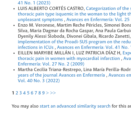
41 No. 1 (2023)
LUIS ALBERTO CORTÉS CASTRO,
Categorization of th
thoracic pain type isquemic in the woman to the light t
unpleasant symptoms
,
Avances en Enfermería: Vol. 25
Enzo M. Veronese, Martim Reche Péricles, Simonei Bona
Silva, Maria Dagmar da Rocha Gaspar, Ana Paula Garbui
Dyenily Alessi Sloboda, Divonei Gibala, Ricardo Zanetti
implementation of the Proadi-SUS program on the reduc
infections in ICUs
,
Avances en Enfermería: Vol. 41 No. 
EILLEN MARYIBE MILLÁN I, LUZ PATRICIA DÍAZ H,
Expe
thoracic pain in women with myocardial infarction
,
Ava
Enfermería: Vol. 27 No. 2 (2009)
Martha Cecilia Triana-Restrepo, Lina María Perilla-Rodr
years of the journal Avances en Enfermería
,
Avances en
Vol. 40 No. 3 (2022)
1
2
3
4
5
6
7
8
9
>
>>
You may also
start an advanced similarity search
for this ar