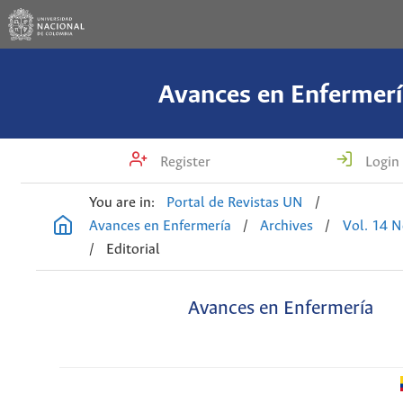
Avances en Enfermerí
Register
Login
You are in:
Portal de Revistas UN
/
Avances en Enfermería
/
Archives
/
Vol. 14 N
/
Editorial
Avances en Enfermería