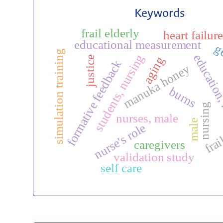
Keywords
frail elderly
heart failur
educational measurement
ge
simulation training
education
students, nursing
justice
aging
formative feedback
manuka honey
burns
nursing
nurses, male
male
nurse's role
frai
caregivers
validation study
self care