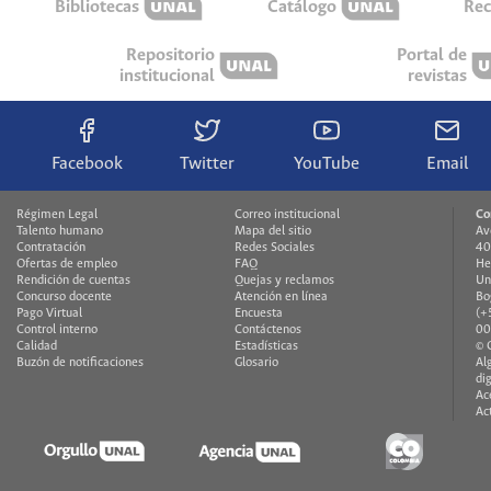
Bibliotecas
Catálogo
Rec
Repositorio
Portal de
institucional
revistas
Facebook
Twitter
YouTube
Email
Régimen Legal
Correo institucional
Co
Talento humano
Mapa del sitio
Av
Contratación
Redes Sociales
40
Ofertas de empleo
FAQ
He
Rendición de cuentas
Quejas y reclamos
Un
Concurso docente
Atención en línea
Bo
Pago Virtual
Encuesta
(+
Control interno
Contáctenos
00
Calidad
Estadísticas
© 
Buzón de notificaciones
Glosario
Al
di
Ac
Ac