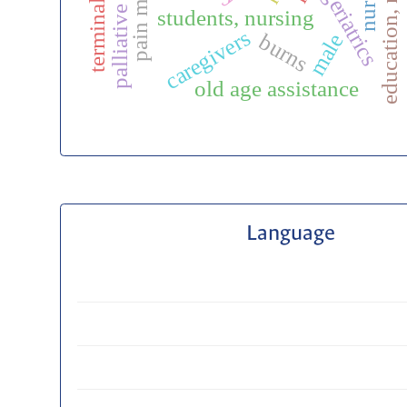
education, nursing
terminal care
palliative care
p
geriatrics
students, nursing
caregivers
male
burns
old age assistance
Language