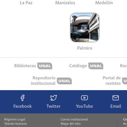
La Paz
Manizales
Medellín
Palmira
Bibliotecas
Catálogo
Rec
Repositorio
Portal de
institucional
revistas
Facebook
Twitter
YouTube
Email
Régimen Legal
Correo institucional
Co
Talento humano
Mapa del sitio
Av