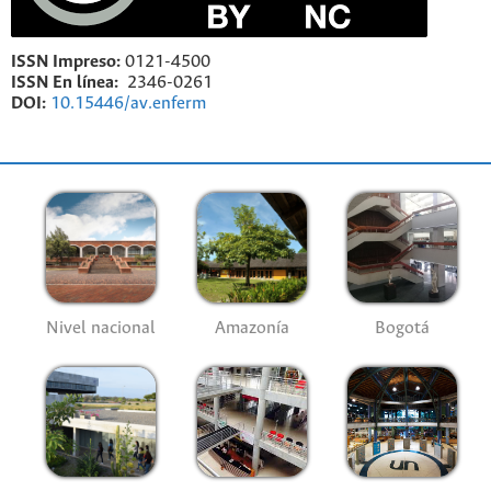
ISSN Impreso:
0121-4500
ISSN En línea:
2346-0261
DOI:
10.15446/av.enferm
Nivel nacional
Amazonía
Bogotá