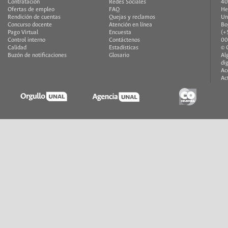
Contratación
Redes Sociales
40
Ofertas de empleo
FAQ
He
Rendición de cuentas
Quejas y reclamos
Un
Concurso docente
Atención en línea
Bo
Pago Virtual
Encuesta
(+
Control interno
Contáctenos
00
Calidad
Estadísticas
© 
Buzón de notificaciones
Glosario
Al
di
Ac
Ac