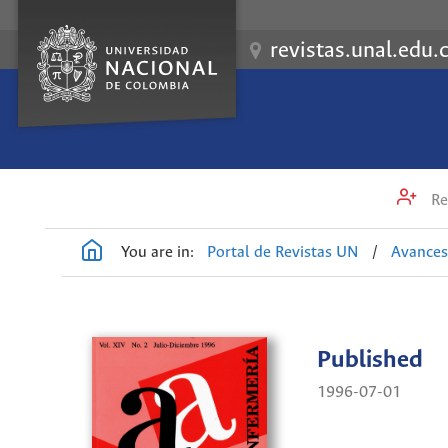
revistas.unal.edu.
Re
You are in:
Portal de Revistas UN
/
Avances
Published
1996-07-01