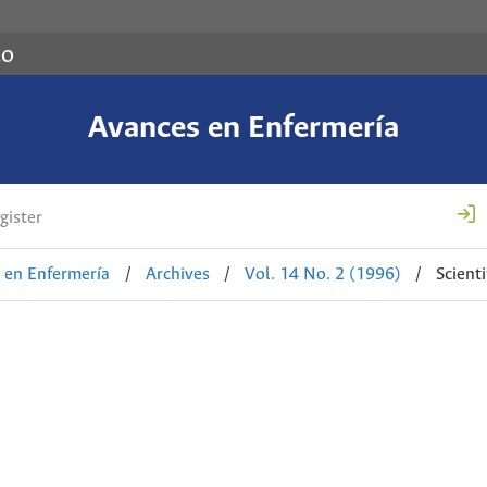
co
Avances en Enfermería
gister
 en Enfermería
/
Archives
/
Vol. 14 No. 2 (1996)
/
Scienti