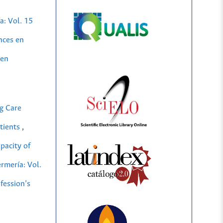
a: Vol. 15
nces en
 en
g Care
atients
,
pacity of
rmería: Vol.
fession’s