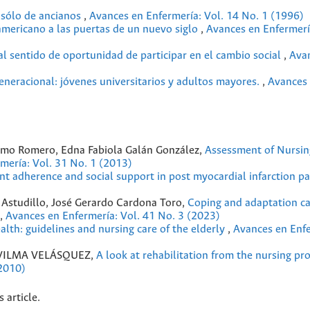
 sólo de ancianos
,
Avances en Enfermería: Vol. 14 No. 1 (1996)
americano a las puertas de un nuevo siglo
,
Avances en Enfermerí
 al sentido de oportunidad de participar en el cambio social
,
Ava
neracional: jóvenes universitarios y adultos mayores.
,
Avances
omo Romero, Edna Fabiola Galán González,
Assessment of Nursin
mería: Vol. 31 No. 1 (2013)
t adherence and social support in post myocardial infarction p
Astudillo, José Gerardo Cardona Toro,
Coping and adaptation ca
,
Avances en Enfermería: Vol. 41 No. 3 (2023)
alth: guidelines and nursing care of the elderly
,
Avances en Enfe
VILMA VELÁSQUEZ,
A look at rehabilitation from the nursing pro
(2010)
s article.