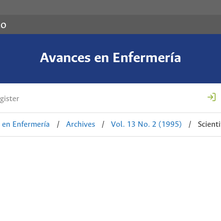
co
Avances en Enfermería
gister
 en Enfermería
/
Archives
/
Vol. 13 No. 2 (1995)
/
Scienti