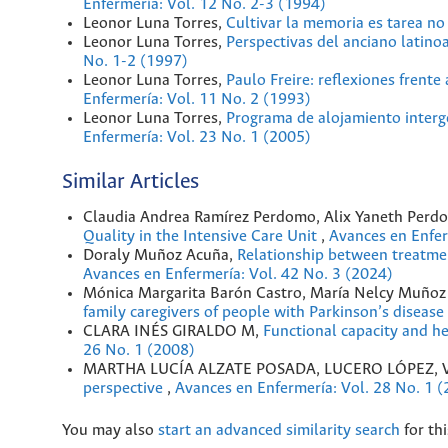
Enfermería: Vol. 12 No. 2-3 (1994)
Leonor Luna Torres,
Cultivar la memoria es tarea no
Leonor Luna Torres,
Perspectivas del anciano latino
No. 1-2 (1997)
Leonor Luna Torres,
Paulo Freire: reflexiones frente
Enfermería: Vol. 11 No. 2 (1993)
Leonor Luna Torres,
Programa de alojamiento interge
Enfermería: Vol. 23 No. 1 (2005)
Similar Articles
Claudia Andrea Ramírez Perdomo, Alix Yaneth Perd
Quality in the Intensive Care Unit
,
Avances en Enfer
Doraly Muñoz Acuña,
Relationship between treatmen
Avances en Enfermería: Vol. 42 No. 3 (2024)
Mónica Margarita Barón Castro, María Nelcy Muñoz 
family caregivers of people with Parkinson’s disease
CLARA INÉS GIRALDO M,
Functional capacity and he
26 No. 1 (2008)
MARTHA LUCÍA ALZATE POSADA, LUCERO LÓPEZ, 
perspective
,
Avances en Enfermería: Vol. 28 No. 1 
You may also
start an advanced similarity search
for thi