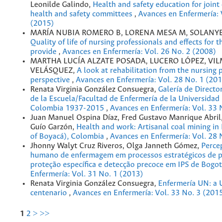
Leonilde Galindo,
Health and safety education for joint
health and safety committees
,
Avances en Enfermería: 
(2015)
MARÍA NUBIA ROMERO B, LORENA MESA M, SOLANYE
Quality of life of nursing professionals and effects for t
provide
,
Avances en Enfermería: Vol. 26 No. 2 (2008)
MARTHA LUCÍA ALZATE POSADA, LUCERO LÓPEZ, VI
VELÁSQUEZ,
A look at rehabilitation from the nursing 
perspective
,
Avances en Enfermería: Vol. 28 No. 1 (20
Renata Virginia González Consuegra,
Galería de Directo
de la Escuela/Facultad de Enfermería de la Universidad
Colombia 1937-2015
,
Avances en Enfermería: Vol. 33 
Juan Manuel Ospina Díaz, Fred Gustavo Manrique Abril,
Guío Garzón,
Health and work: Artisanal coal mining in
of Boyacá), Colombia
,
Avances en Enfermería: Vol. 28 
Jhonny Walyt Cruz Riveros, Olga Janneth Gómez,
Perce
humano de enfermagem em processos estratégicos de 
proteção específica e detecção precoce em IPS de Bogo
Enfermería: Vol. 31 No. 1 (2013)
Renata Virginia González Consuegra,
Enfermería UN: a 
centenario
,
Avances en Enfermería: Vol. 33 No. 3 (201
1
2
>
>>