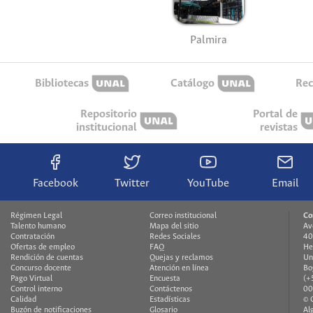
Palmira
Bibliotecas
Catálogo
Rec
Repositorio
Portal de
institucional
revistas
Facebook
Twitter
YouTube
Email
Régimen Legal
Correo institucional
Co
Talento humano
Mapa del sitio
Av
Contratación
Redes Sociales
40
Ofertas de empleo
FAQ
He
Rendición de cuentas
Quejas y reclamos
Un
Concurso docente
Atención en línea
Bo
Pago Virtual
Encuesta
(+
Control interno
Contáctenos
00
Calidad
Estadísticas
© 
Buzón de notificaciones
Glosario
Al