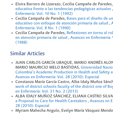
Elvira Barrero de Lizarazo, Cecilia Campaña de Paredes
educativa frente a las tendencias pedagógicas actuales
Enfermería: Vol. 10 No. 1 (1992)
Cecilia Campaña de Paredes,
Bases para el diseño de u
educativo con enfoque de atención primaria de salud
,
Enfermería: Vol. 8 No. 1 (1990)
Cecilia Campaña de Paredes,
Reflexiones en torno al ro
en atención primaria de salud
,
Avances en Enfermería: 
(1988)
Similar Articles
JUAN CARLOS GARCÍA UBAQUE, MARIO ANDRÉS ALO
MARIO MAURICIO MELO BASTIDAS,
Universidad Nacio
Colombia’s Academic Production in Health and Safety 
Avances en Enfermería: Vol. 28 (2010): Especial
Constanza María García Castro, Alba Idaly Muñoz Sánc
work of district schools faculty of the district one of B
en Enfermería: Vol. 31 No. 2 (2013)
ALBA IDALY MUÑOZ SÁNCHEZ, ELIANA CASTRO SILVA
a Proposal to Care for Health Caretakers
,
Avances en E
28 (2010): Especial
Myriam Mahecha Angulo, Evelyn María Vásquez Mendo