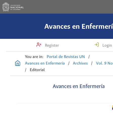
Avances en Enfermerí
Register
Login
You are in:
Portal de Revistas UN
/
Avances en Enfermería
/
Archives
/
Vol. 9 No
/
Editorial
Avances en Enfermería