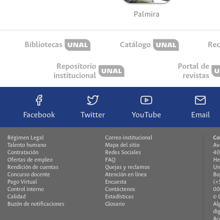
Palmira
Bibliotecas
Catálogo
Rec
Repositorio
Portal de
institucional
revistas
Facebook
Twitter
YouTube
Email
Régimen Legal
Correo institucional
Co
Talento humano
Mapa del sitio
Av
Contratación
Redes Sociales
40
Ofertas de empleo
FAQ
He
Rendición de cuentas
Quejas y reclamos
Un
Concurso docente
Atención en línea
Bo
Pago Virtual
Encuesta
(+
Control interno
Contáctenos
00
Calidad
Estadísticas
© 
Buzón de notificaciones
Glosario
Al
di
Ac