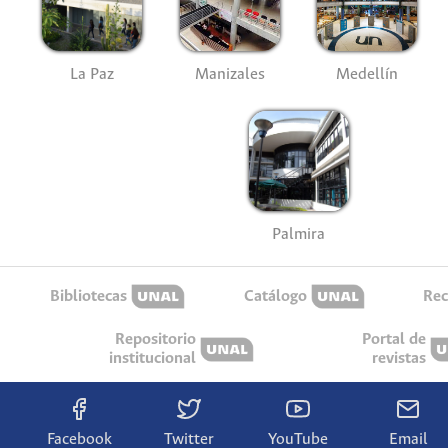
La Paz
Manizales
Medellín
Palmira
Bibliotecas
Catálogo
Rec
Repositorio
Portal de
institucional
revistas
Facebook
Twitter
YouTube
Email