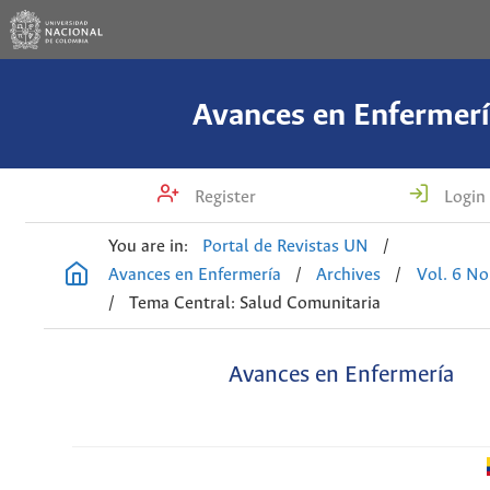
Avances en Enfermerí
Register
Login
You are in:
Portal de Revistas UN
/
Avances en Enfermería
/
Archives
/
Vol. 6 No
/
Tema Central: Salud Comunitaria
Avances en Enfermería