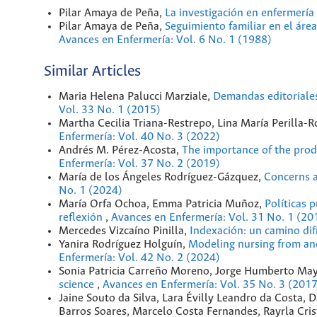
Pilar Amaya de Peña,
La investigación en enfermería 
Pilar Amaya de Peña,
Seguimiento familiar en el áre
Avances en Enfermería: Vol. 6 No. 1 (1988)
Similar Articles
Maria Helena Palucci Marziale,
Demandas editoriales
Vol. 33 No. 1 (2015)
Martha Cecilia Triana-Restrepo, Lina María Perilla-
Enfermería: Vol. 40 No. 3 (2022)
Andrés M. Pérez-Acosta,
The importance of the produ
Enfermería: Vol. 37 No. 2 (2019)
María de los Ángeles Rodríguez-Gázquez,
Concerns 
No. 1 (2024)
María Orfa Ochoa, Emma Patricia Muñoz,
Políticas 
reflexión
,
Avances en Enfermería: Vol. 31 No. 1 (20
Mercedes Vizcaíno Pinilla,
Indexación: un camino difí
Yanira Rodríguez Holguín,
Modeling nursing from and
Enfermería: Vol. 42 No. 2 (2024)
Sonia Patricia Carreño Moreno, Jorge Humberto Ma
science
,
Avances en Enfermería: Vol. 35 No. 3 (2017
Jaine Souto da Silva, Lara Évilly Leandro da Costa,
Barros Soares, Marcelo Costa Fernandes, Rayrla Cri