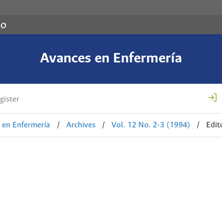
co
Avances en Enfermería
gister
 en Enfermería
/
Archives
/
Vol. 12 No. 2-3 (1994)
/
Edit