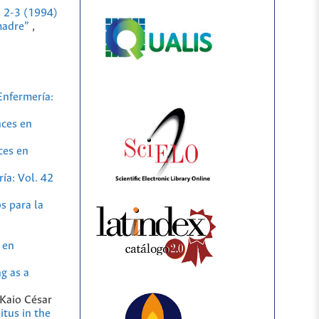
. 2-3 (1994)
 madre”
,
Enfermería:
ces en
ces en
ía: Vol. 42
s para la
 en
ng as a
 Kaio César
itus in the