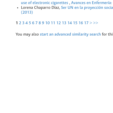
use of electronic cigarettes
,
Avances en Enfermería: 
Lorena Chaparro Díaz,
Ser UN en la proyección soci
(2013)
1
2
3
4
5
6
7
8
9
10
11
12
13
14
15
16
17
>
>>
You may also
start an advanced similarity search
for thi