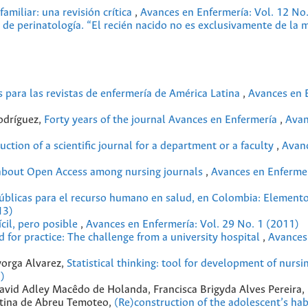
familiar: una revisión crítica
,
Avances en Enfermería: Vol. 12 No
a de perinatología. “El recién nacido no es exclusivamente de la
 para las revistas de enfermería de América Latina
,
Avances en 
Rodríguez,
Forty years of the journal Avances en Enfermería
,
Avan
ction of a scientific journal for a department or a faculty
,
Avan
about Open Access among nursing journals
,
Avances en Enfermer
públicas para el recurso humano en salud, en Colombia: Elemento
13)
cil, pero posible
,
Avances en Enfermería: Vol. 29 No. 1 (2011)
 for practice: The challenge from a university hospital
,
Avances
yorga Alvarez,
Statistical thinking: tool for development of nursi
)
 David Adley Macêdo de Holanda, Francisca Brigyda Alves Pereira,
stina de Abreu Temoteo,
(Re)construction of the adolescent’s hab