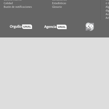
Calidad
Estadísticas
© 
Buzón de notificaciones
Glosario
Al
di
Ac
Ac