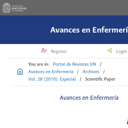
Avances en Enfermerí
Register
Login
You are in:
Portal de Revistas UN
/
Avances en Enfermería
/
Archives
/
Vol. 28 (2010): Especial
/
Scientific Paper
Avances en Enfermería