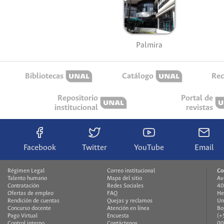
Palmira
Bibliotecas
Catálogo
Rec
Repositorio
Portal de
institucional
revistas
Facebook
Twitter
YouTube
Email
Régimen Legal
Correo institucional
Co
Talento humano
Mapa del sitio
Av
Contratación
Redes Sociales
40
Ofertas de empleo
FAQ
He
Rendición de cuentas
Quejas y reclamos
Un
Concurso docente
Atención en línea
Bo
Pago Virtual
Encuesta
(+
Control interno
Contáctenos
00