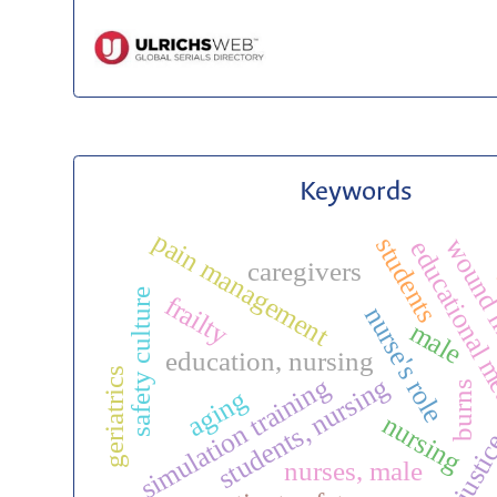
Keywords
pain management
students
wound i
educational 
caregivers
safety culture
frailty
nurse's role
male
education, nursing
geriatrics
students, nursing
simulation training
burns
aging
nursing
justi
nurses, male