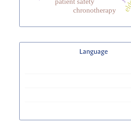
eld
patient safety
chronotherapy
Language