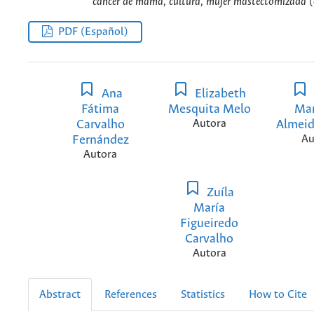
cáncer de mama, cultura, mujer mastectomizada (
PDF (Español)
Ana
Elizabeth
Fátima
Mesquita Melo
Mar
Carvalho
Autora
Almeid
Fernández
Au
Autora
Zuíla
María
Figueiredo
Carvalho
Autora
Abstract
References
Statistics
How to Cite