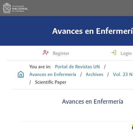
Avances en Enfermerí
Register
Login
You are in:
Portal de Revistas UN
/
Avances en Enfermería
/
Archives
/
Vol. 23 N
/
Scientific Paper
Avances en Enfermería