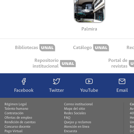
Palmira
Bibliotecas
Catálogo
Rec
Repositorio
Portal de
institucional
revistas
Facebook
Twitter
YouTube
Email
Régimen Legal
Correo institucional
Co
Talento humano
Mapa del sitio
Av
Contratación
Redes Sociales
40
Ofertas de empleo
FAQ
He
Rendición de cuentas
Quejas y reclamos
Un
Concurso docente
Atención en línea
Bo
Pago Virtual
Encuesta
(+