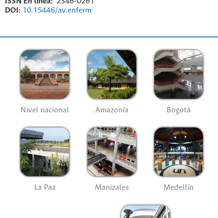
ISSN En línea:
2346-0261
DOI:
10.15446/av.enferm
Nivel nacional
Amazonía
Bogotá
La Paz
Manizales
Medellín