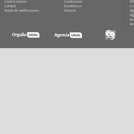
Control interno
Contáctenos
00
Calidad
Estadísticas
© 
Buzón de notificaciones
Glosario
Al
di
Ac
Ac