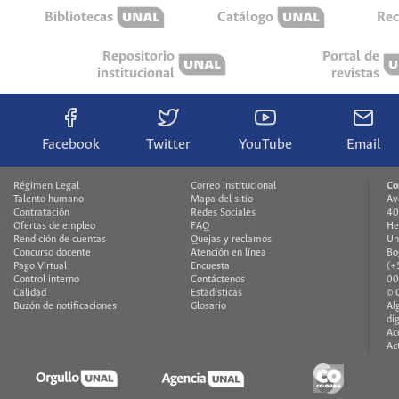
Bibliotecas
Catálogo
Rec
Repositorio
Portal de
institucional
revistas
Facebook
Twitter
YouTube
Email
Régimen Legal
Correo institucional
Co
Talento humano
Mapa del sitio
Av
Contratación
Redes Sociales
40
Ofertas de empleo
FAQ
He
Rendición de cuentas
Quejas y reclamos
Un
Concurso docente
Atención en línea
Bo
Pago Virtual
Encuesta
(+
Control interno
Contáctenos
00
Calidad
Estadísticas
© 
Buzón de notificaciones
Glosario
Al
di
Ac
Ac