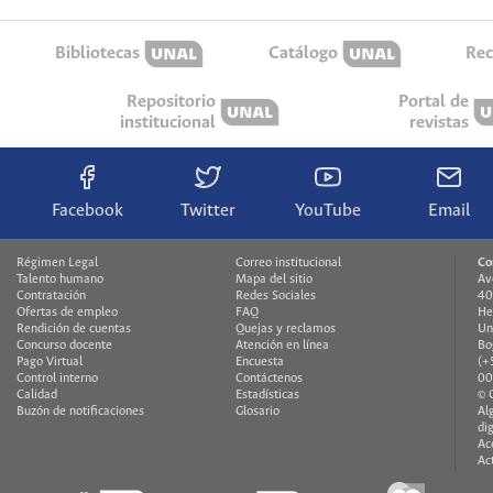
Bibliotecas
Catálogo
Rec
Repositorio
Portal de
institucional
revistas
Facebook
Twitter
YouTube
Email
Régimen Legal
Correo institucional
Co
Talento humano
Mapa del sitio
Av
Contratación
Redes Sociales
40
Ofertas de empleo
FAQ
He
Rendición de cuentas
Quejas y reclamos
Un
Concurso docente
Atención en línea
Bo
Pago Virtual
Encuesta
(+
Control interno
Contáctenos
00
Calidad
Estadísticas
© 
Buzón de notificaciones
Glosario
Al
di
Ac
Ac