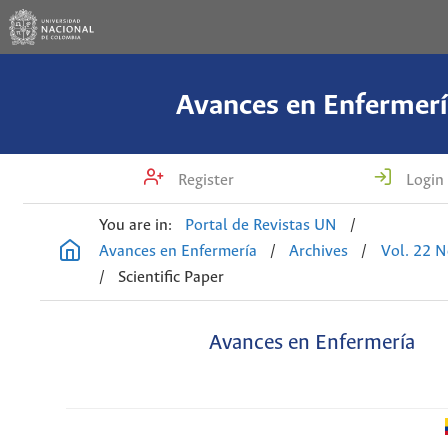
Avances en Enfermerí
Register
Login
You are in:
Portal de Revistas UN
/
Avances en Enfermería
/
Archives
/
Vol. 22 N
/
Scientific Paper
Avances en Enfermería