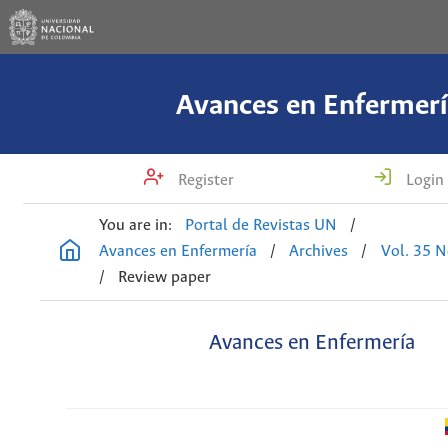
Avances en Enfermerí
Register
Login
You are in:
Portal de Revistas UN
/
Avances en Enfermería
/
Archives
/
Vol. 35 N
/
Review paper
Avances en Enfermería