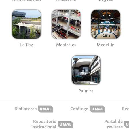
La Paz
Manizales
Medellín
Palmira
Bibliotecas
Catálogo
Rec
Repositorio
Portal de
institucional
revistas