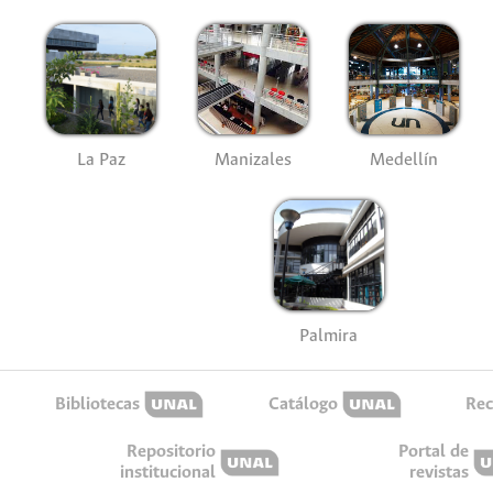
La Paz
Manizales
Medellín
Palmira
Bibliotecas
Catálogo
Rec
Repositorio
Portal de
institucional
revistas