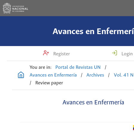
Avances en Enfermerí
Register
Login
You are in:
Portal de Revistas UN
/
Avances en Enfermería
/
Archives
/
Vol. 41 N
/
Review paper
Avances en Enfermería