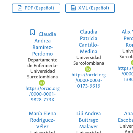
PDF (Español)
XML (Español)
Claudia
Alix
Claudia
Patricia
Per
Andrea
Cantillo-
Ro
Ramírez-
Medina
Univ
Perdomo
Surco
Universidad
Departamento
Surcolombiana
de Enfermería-
https:/
Universidad
/000
https://orcid.org
Surcolombiana
139
/0000-0003-
0173-9619
https://orcid.org
/0000-0001-
9828-773X
María Elena
Lili Andrea
Ana
Rodríguez-
Buitrago
Escob
Vélez
Malaver
Univer
Ant
Universidad
Universidad