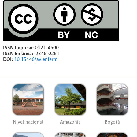
ISSN Impreso:
0121-4500
ISSN En línea:
2346-0261
DOI:
10.15446/av.enferm
Nivel nacional
Amazonía
Bogotá