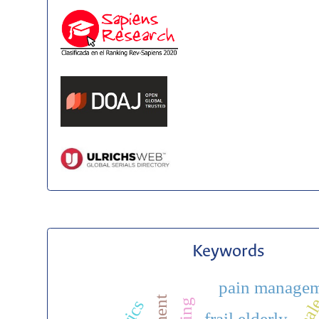
Keywords
pain manage
frail elderly