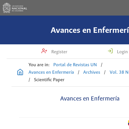
Avances en Enfermerí
Register
Login
You are in:
Portal de Revistas UN
/
Avances en Enfermería
/
Archives
/
Vol. 38 N
/
Scientific Paper
Avances en Enfermería