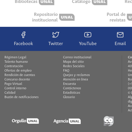
Bibliotecas
Catálogo
Rec
Repositorio
Portal de
institucional
revistas
Facebook
Twitter
YouTube
Email
Régimen Legal
Correo institucional
Co
Talento humano
Mapa del sitio
Av
Contratación
Redes Sociales
40
Ofertas de empleo
FAQ
He
Rendición de cuentas
Quejas y reclamos
Un
Concurso docente
Atención en línea
Bo
Pago Virtual
Encuesta
(+
Control interno
Contáctenos
00
Calidad
Estadísticas
© 
Buzón de notificaciones
Glosario
Al
di
Ac
Ac