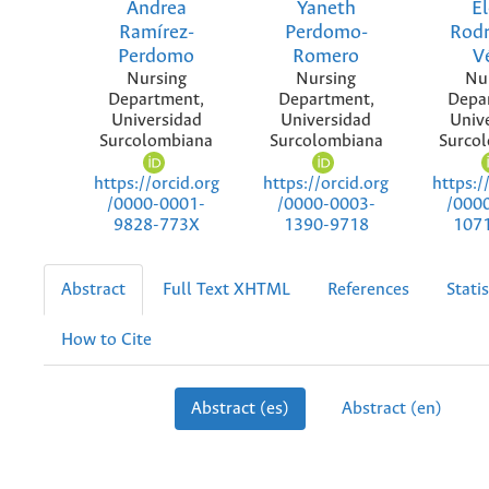
Andrea
Yaneth
E
Ramírez-
Perdomo-
Rodr
Perdomo
Romero
V
Nursing
Nursing
Nu
Department,
Department,
Depa
Universidad
Universidad
Univ
Surcolombiana
Surcolombiana
Surco
https://orcid.org
https://orcid.org
https:/
/0000-0001-
/0000-0003-
/000
9828-773X
1390-9718
107
Abstract
Full Text XHTML
References
Statis
How to Cite
Abstract (es)
Abstract (en)