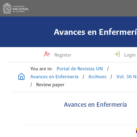
Avances en Enfermerí
Register
Login
You are in:
Portal de Revistas UN
/
Avances en Enfermería
/
Archives
/
Vol. 36 N
/
Review paper
Avances en Enfermería