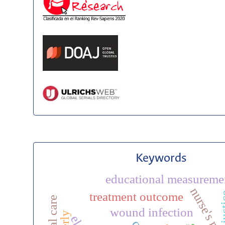
Keywords
educational measureme
nurse's rol
treatment outcome
jus
wound infection