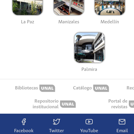
La Paz
Manizales
Medellín
Palmira
Bibliotecas
Catálogo
Rec
Repositorio
Portal de
institucional
revistas
Facebook
Twitter
YouTube
Email