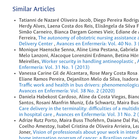
Similar Articles
Tatianni de Nazaré Oliveira Jacob, Diego Pereira Rodrig
Herdy Alves, Laena Costa dos Reis, Elisângela da Silva F
Simão Carneiro, Bianca Dargam Gomes Vieir, Ediane de
Ferreira,
The autonomy of obstetric nursing assistance a
Delivery Center
,
Avances en Enfermería: Vol. 40 No. 3
Monique Haenscke Senna, Aline Lima Pestana, Gabriela
Melo Lanzoni, Alacoque Lorenzini Erdmann, Betina Hör
Meirelles,
Worker security in handling antineoplastic
,
Enfermería: Vol. 31 No. 1 (2013)
Vanessa Carine Gil de Alcantara, Rose Mary Costa Rosa 
Eliane Ramos Pereira, Dejanilton Melo da Silva, Isadora
Traffic work and health in bus drivers: phenomenologic
Avances en Enfermería: Vol. 38 No. 2 (2020)
Daniela Habekost Cardoso, Aline da Costa Viegas, Bian
Santos, Rosani Manfrin Muniz, Eda Schwartz, Maira Bus
Care delivery in the terminality: difficulties of a multid
in hospital care
,
Avances en Enfermería: Vol. 31 No. 2 
Adrize Rutz Porto, Maira Buss Thofehrn, Daiane Dal Pai
Coelho Amestoy, Isabel Cristina de Oliveira Arrieira, L
Joner,
Vision of professionals about your work in interd
home internation program of cancer: a Brazilian reality