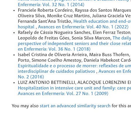
Enfermería: Vol. 32 No. 1 (2014)
Franciele Roberta Cordeiro, Rayssa dos Santos Marques
Oliveira Silva, Monike Cruz Martins, Juliana Graciela Ve
Fernanda Sant'Ana Tristão,
Health education and end-of-
hospital
,
Avances en Enfermería: Vol. 40 No. 1 (2022)
Rafaely de Cássia Nogueira Sanches, Elen Ferraz Teston
Leopoldo de Freitas Góes, Sonia Silva Marcon,
The daily
perspective of independent seniors and their close rela
en Enfermería: Vol. 36 No. 1 (2018)
Isabel Cristina de Oliveria Arrieira, Maira Buss Thofern,
Porto, Simone Coelho Amestoy, Daniela Habekost Card
Espiritualidade e o processo de morrer: reflexões de u
interdisciplinar de cuidados paliativos
,
Avances en Enfe
No. 2 (2016)
LUIZ ANTONIO BETTINELLI, ALACOQUE LORENZINI 
Hospitalization in intensive care unit and family: care 
Avances en Enfermería: Vol. 27 No. 1 (2009)
You may also
start an advanced similarity search
for this ar