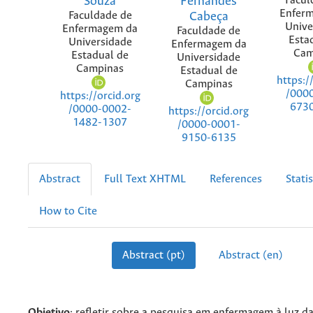
Souza
Fernandes
Facul
Enfer
Faculdade de
Cabeça
Unive
Enfermagem da
Faculdade de
Esta
Universidade
Enfermagem da
Cam
Estadual de
Universidade
Campinas
Estadual de
https:/
Campinas
/000
https://orcid.org
673
/0000-0002-
https://orcid.org
1482-1307
/0000-0001-
9150-6135
Abstract
Full Text XHTML
References
Statis
How to Cite
Abstract (pt)
Abstract (en)
Objetivo
: refletir sobre a pesquisa em enfermagem à luz 