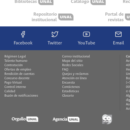
Bibliotecas
Catálogo
Rec
Repositorio
Portal de
institucional
revistas
Facebook
Twitter
YouTube
Email
Régimen Legal
Correo institucional
Co
Talento humano
Mapa del sitio
Av
Contratación
Redes Sociales
40
Ofertas de empleo
FAQ
He
Rendición de cuentas
Quejas y reclamos
Un
Concurso docente
Atención en línea
Bo
Pago Virtual
Encuesta
(+
Control interno
Contáctenos
00
Calidad
Estadísticas
© 
Buzón de notificaciones
Glosario
Al
di
Ac
Ac