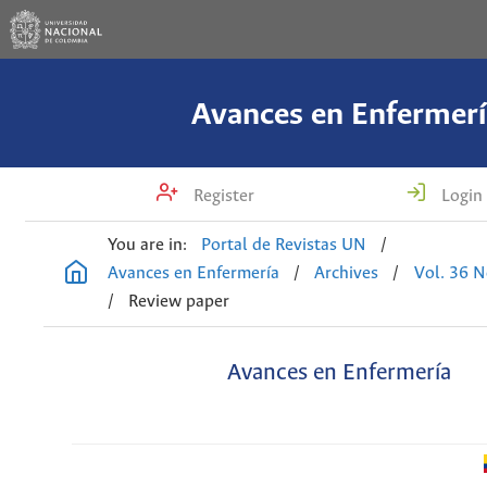
Avances en Enfermerí
Register
Login
You are in:
Portal de Revistas UN
/
Avances en Enfermería
/
Archives
/
Vol. 36 N
/
Review paper
Avances en Enfermería