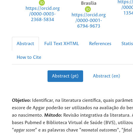
https:/
Brasília
/000
https://orcid.org
135
/0000-0003-
https://orcid.org
2368-5834
/0000-0001-
6794-9673
Abstract
Full Text XHTML
References
Statis
How to Cite
Abstract (pt)
Abstract (en)
Objetivo:
Identificar, na literatura científica, quais parâme
escore de Apgar poderão ser utilizados na avaliação do b
ao nascimento.
Método:
Revisão integrativa da literatura.
bases Pubmed e Biblioteca Virtual de Saúde (BVS), utilizou
“
apgar score
” e as palavras chave “
neonatal outcomes
”, “
fetal