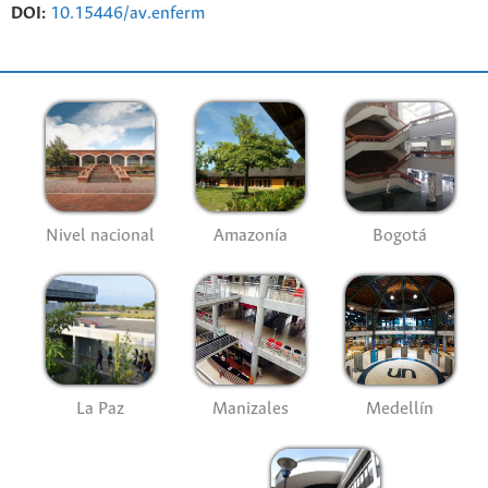
DOI:
10.15446/av.enferm
Nivel nacional
Amazonía
Bogotá
La Paz
Manizales
Medellín