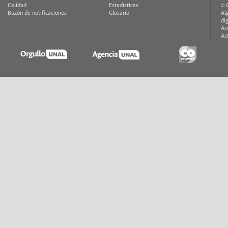
Calidad
Estadísticas
© 
Buzón de notificaciones
Glosario
Al
di
Ac
Ac