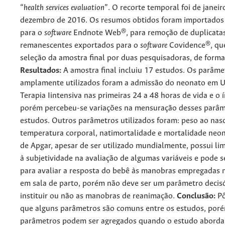
“
health services evaluation
”. O recorte temporal foi de janei
dezembro de 2016. Os resumos obtidos foram importados 
para o
software
Endnote Web®, para remoção de duplicatas
remanescentes exportados para o
software
Covidence®, que
seleção da amostra final por duas pesquisadoras, de form
Resultados:
A amostra final incluiu 17 estudos. Os parâme
amplamente utilizados foram a admissão do neonato em 
Terapia Iintensiva nas primeiras 24 a 48 horas de vida e o 
porém percebeu-se variações na mensuração desses parâm
estudos. Outros parâmetros utilizados foram: peso ao nasc
temperatura corporal, natimortalidade e mortalidade neon
de Apgar, apesar de ser utilizado mundialmente, possui li
à subjetividade na avaliação de algumas variáveis e pode se
para avaliar a resposta do bebê às manobras empregadas
em sala de parto, porém não deve ser um parâmetro decis
instituir ou não as manobras de reanimação.
Conclusão:
P
que alguns parâmetros são comuns entre os estudos, por
parâmetros podem ser agregados quando o estudo aborda