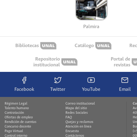
Palmira
Bibliotecas
Catálogo
Rec
Repositorio
Portal de
institucional
revistas
Facebook
Twitter
YouTube
Email
Régimen Legal
Correo institucional
Co
Talento humano
Mapa del sitio
Av
Contratación
Redes Sociales
40
Ofertas de empleo
FAQ
He
Rendición de cuentas
Quejas y reclamos
Un
Concurso docente
Atención en línea
Bo
Pago Virtual
Encuesta
(+
Control interno
Contáctenos
00