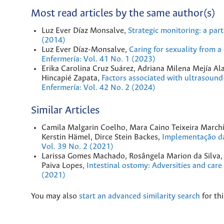
Most read articles by the same author(s)
Luz Ever Díaz Monsalve,
Strategic monitoring: a par
(2014)
Luz Ever Díaz-Monsalve,
Caring for sexuality from 
Enfermería: Vol. 41 No. 1 (2023)
Erika Carolina Cruz Suárez, Adriana Milena Mejía Al
Hincapié Zapata,
Factors associated with ultrasound
Enfermería: Vol. 42 No. 2 (2024)
Similar Articles
Camila Malgarin Coelho, Mara Caino Teixeira Marchio
Kerstin Hämel, Dirce Stein Backes,
Implementação da
Vol. 39 No. 2 (2021)
Larissa Gomes Machado, Rosângela Marion da Silva, 
Paiva Lopes,
Intestinal ostomy: Adversities and care 
(2021)
You may also
start an advanced similarity search
for thi