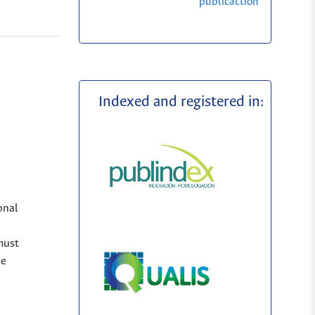
publicaction
Indexed and registered in:
onal
must
se