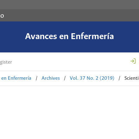
co
Avances en Enfermería
gister
 en Enfermería
/
Archives
/
Vol. 37 No. 2 (2019)
/
Scienti