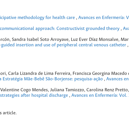
ticipative methodology for health care
,
Avances en Enfermería: V
a communicational approach: Constructivist grounded theory
,
Av
arcón, Sandra Isabel Soto Arroyave, Luz Ever Díaz Monsalve, Mar
-guided insertion and use of peripheral central venous catheter
ri, Carla Lizandra de Lima Ferreira, Francisca Georgina Macedo 
 Estratégia Mãe-Bebê São-Borjense: pesquisa-ação
,
Avances en
Valentine Cogo Mendes, Juliana Tamiozzo, Carolina Renz Pretto,
strategies after hospital discharge
,
Avances en Enfermería: Vol.
s article.