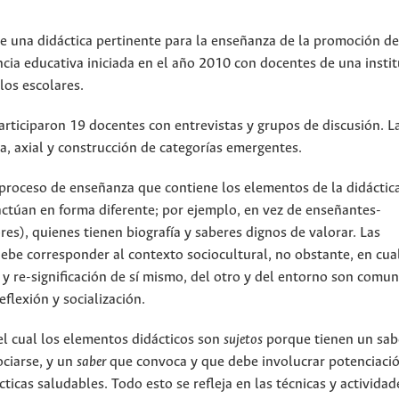
e una didáctica pertinente para la enseñanza de la promoción de
ncia educativa iniciada en el año 2010 con docentes de una insti
los escolares.
 participaron 19 docentes con entrevistas y grupos de discusión. L
ta, axial y construcción de categorías emergentes.
n proceso de enseñanza que contiene los elementos de la didáctic
ractúan en forma diferente; por ejemplo, en vez de enseñantes-
res), quienes tienen biografía y saberes dignos de valorar. Las
debe corresponder al contexto sociocultural, no obstante, en cua
 re-significación de sí mismo, del otro y del entorno son comun
eflexión y socialización.
el cual los elementos didácticos son
sujetos
porque tienen un sab
ciarse, y un
saber
que convoca y que debe involucrar potenciació
cas saludables. Todo esto se refleja en las técnicas y actividad