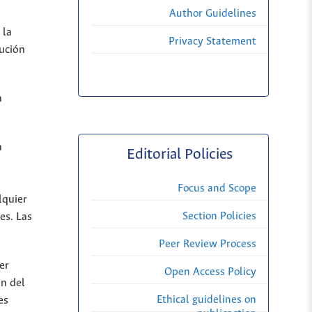
Author Guidelines
 la
Privacy Statement
tución
a
a
Editorial Policies
Focus and Scope
lquier
Section Policies
es. Las
Peer Review Process
er
Open Access Policy
n del
Ethical guidelines on
es