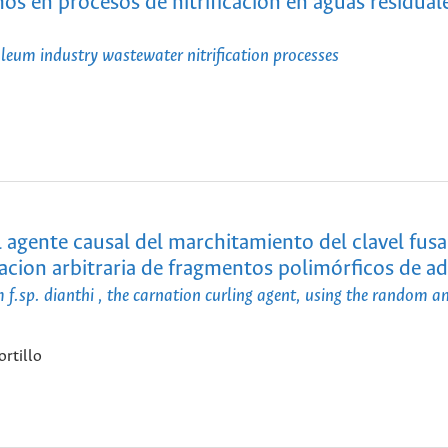
 en procesos de nitrificación en aguas residuale
eum industry wastewater nitrification processes
l agente causal del marchitamiento del clavel fus
acion arbitraria de fragmentos polimórficos de a
 f.sp. dianthi , the carnation curling agent, using the random a
ortillo