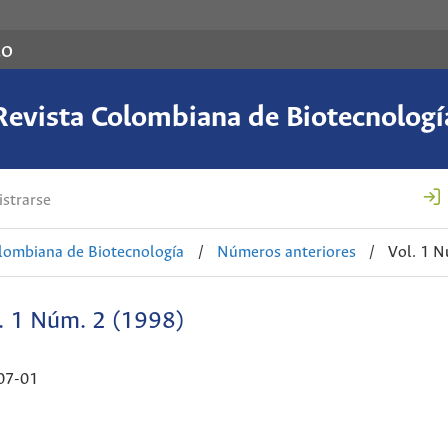
co
Revista Colombiana de Biotecnologí
strarse
lombiana de Biotecnología
/
Números anteriores
/
Vol. 1 N
. 1 Núm. 2 (1998)
07-01