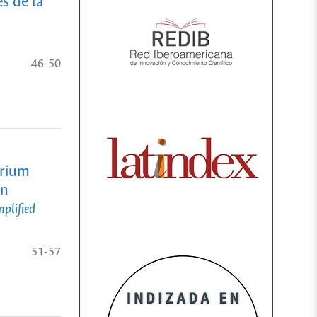
s de la
46-50
arium
dn
mplified
51-57