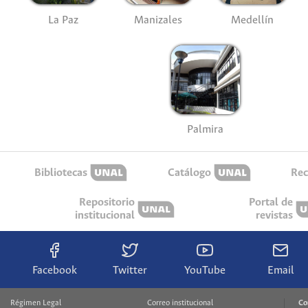
La Paz
Manizales
Medellín
Palmira
Bibliotecas
Catálogo
Rec
Repositorio
Portal de
institucional
revistas
Facebook
Twitter
YouTube
Email
Régimen Legal
Correo institucional
Co