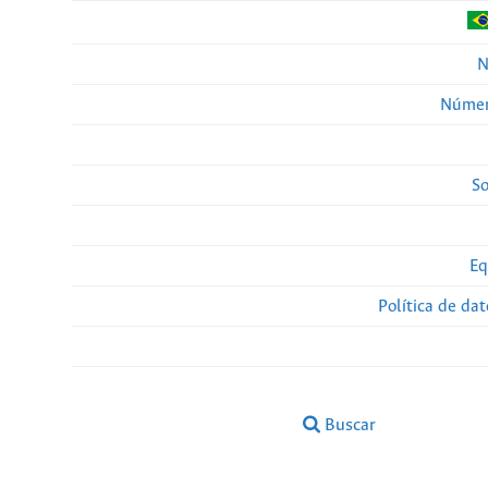
N
Númer
So
Eq
Política de da
Buscar