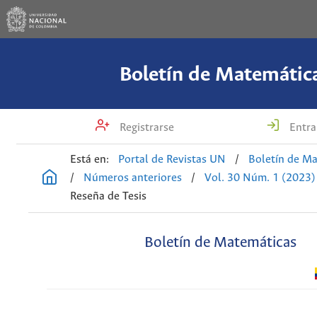
Boletín de Matemátic
Registrarse
Entra
Está en:
Portal de Revistas UN
/
Boletín de M
/
Números anteriores
/
Vol. 30 Núm. 1 (2023)
Reseña de Tesis
Boletín de Matemáticas