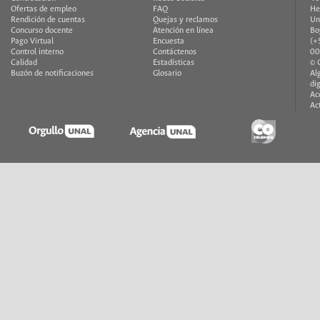
Ofertas de empleo
FAQ
He
Rendición de cuentas
Quejas y reclamos
Un
Concurso docente
Atención en línea
Bo
Pago Virtual
Encuesta
(+
Control interno
Contáctenos
00
Calidad
Estadísticas
© 
Buzón de notificaciones
Glosario
Al
di
Ac
Ac