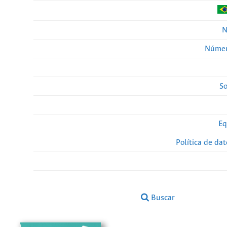
N
Númer
So
Eq
Política de da
Buscar