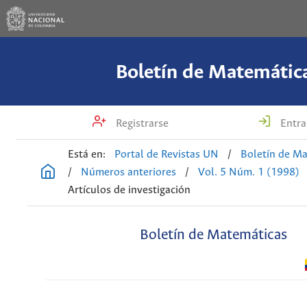
Boletín de Matemátic
Registrarse
Entra
Está en:
Portal de Revistas UN
/
Boletín de M
/
Números anteriores
/
Vol. 5 Núm. 1 (1998)
Artículos de investigación
Boletín de Matemáticas