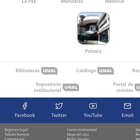
La Paz
Manizales
Medellín
Palmira
Bibliotecas
Catálogo
Rec
Repositorio
Portal de
institucional
revistas
Facebook
Twitter
YouTube
Email
Régimen Legal
Correo institucional
Co
Talento humano
Mapa del sitio
Av
Contratación
Redes Sociales
40