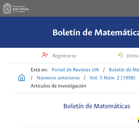
Boletín de Matemátic
Registrarse
Entra
Está en:
Portal de Revistas UN
/
Boletín de M
/
Números anteriores
/
Vol. 5 Núm. 2 (1998)
Artículos de investigación
Boletín de Matemáticas