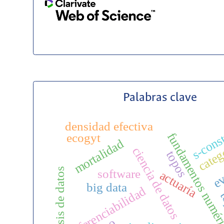
Palabras clave
s-cons
densidad efectiva
fundamentos numér
ecogyt
categ
mortalidad
ciencia de datos
topos
ev
análisis de datos
software
actuaría
big data
diferenciabilidad
t