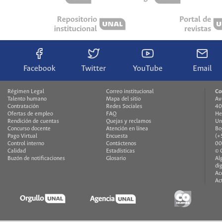
Repositorio
Portal de
institucional
revistas
Facebook
Twitter
YouTube
Email
Régimen Legal
Correo institucional
Co
Talento humano
Mapa del sitio
Av
Contratación
Redes Sociales
40
Ofertas de empleo
FAQ
He
Rendición de cuentas
Quejas y reclamos
Un
Concurso docente
Atención en línea
Bo
Pago Virtual
Encuesta
(+
Control interno
Contáctenos
00
Calidad
Estadísticas
© 
Buzón de notificaciones
Glosario
Al
di
Ac
Ac