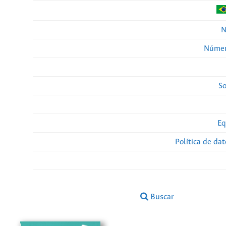
N
Númer
So
Eq
Política de da
Buscar