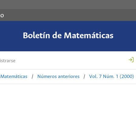
co
Boletín de Matemáticas
strarse
e Matemáticas
/
Números anteriores
/
Vol. 7 Núm. 1 (2000)