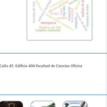
análisis de datos
topología
métodos topológicos
s-construcción
diferenciabilidad
software
ppower
teorema de flett
teorema de euler
big data
evaluación
topos
mortalidad
ciencia de datos
ecogyt
fundamentos numéricos
actuaría
categoría
inteligencia
Álgebras de hall
conjunto ordenado
lle 45. Edificio 404 Facultad de Ciencias Oficina