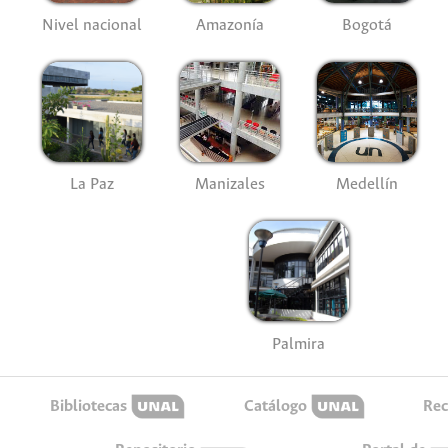
Nivel nacional
Amazonía
Bogotá
La Paz
Manizales
Medellín
Palmira
Bibliotecas
Catálogo
Rec