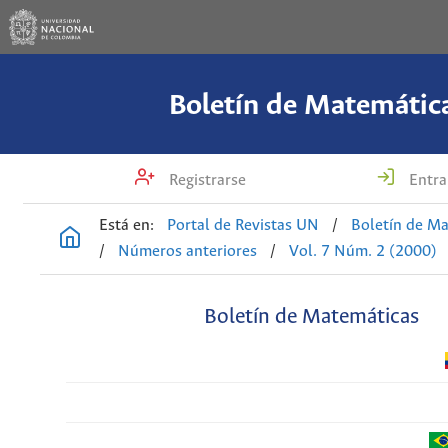
Boletín de Matemátic
Registrarse
Entra
Está en:
Portal de Revistas UN
/
Boletín de M
/
Números anteriores
/
Vol. 7 Núm. 2 (2000)
Boletín de Matemáticas