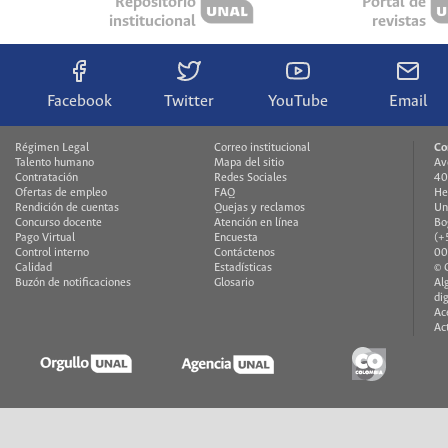
Repositorio
Portal de
institucional
revistas
Facebook
Twitter
YouTube
Email
Régimen Legal
Correo institucional
Co
Talento humano
Mapa del sitio
Av
Contratación
Redes Sociales
40
Ofertas de empleo
FAQ
He
Rendición de cuentas
Quejas y reclamos
Un
Concurso docente
Atención en línea
Bo
Pago Virtual
Encuesta
(+
Control interno
Contáctenos
00
Calidad
Estadísticas
© 
Buzón de notificaciones
Glosario
Al
di
Ac
Ac